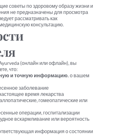
щие советы по здоровому образу жизни и 
ния не предназначены для просмотра 
ледует рассматривать как 
медицинскую консультацию.
сти 
еля
yurveda (онлайн или офлайн), вы 
те, что:
ную и точную информацию.
 о вашем 
есенное заболевание
астоящее время лекарства 
аллопатические, гомеопатические или 
есенные операции, госпитализации
удное вскармливание или вероятность 
ответствующая информация о состоянии 