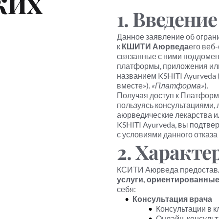
их 
1. Введение
Данное заявление об ограни
к 
КШИТИ Аюрведа
его веб-
связанные с ними поддомен
платформы, приложения или
названием KSHITI Ayurveda 
вместе»). 
«Платформа»
).
Получая доступ к Платформе
пользуясь консультациями, 
аюрведические лекарства ил
KSHITI Ayurveda, вы подтвер
с условиями данного отказа 
2. Характер
КСИТИ Аюрведа предоставл
услуги, ориентированные
себя:
Консультация врача
Консультации в 
Онлайн-консульт