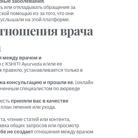
жные заболевания
.
ь или откладывать обращение за 
ой помощью из-за того, что они 
и услышали на этой платформе.
тношения врача 
а
между врачом и 
с KSHITI Ayurveda и/или ее 
 правило, устанавливается только в 
на консультацию и прошли ее.
 (онлайн 
оченным специалистом по аюрведе 
есть 
приняли вас в качестве 
 план лечения или ухода.
, чтение статей или контента, 
вка общих запросов или просмотр 
ебе не создает
 отношения между врачом 