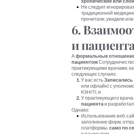
хронические или сло
Не следует игнорироват
традиционной медицинск
прочитали, увидели ил
6. Взаимоо
и пациент
А 
формальные отношения 
пациентом
 Сотрудничество 
практикующими врачами, как
следующих случаях:
У вас есть 
Записались 
или офлайн) с уполном
KSHITI; и
У практикующего врача 
пациента
 и разработал
Однако:
Использование веб-сайта
заполнение форм, отпра
платформы. 
само по с
и пациентом.