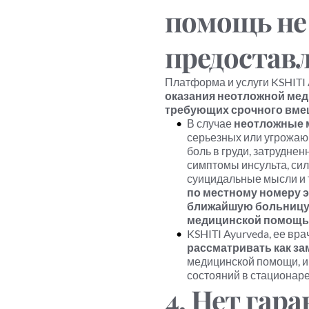
помощь не 
предоставл
Платформа и услуги KSHITI 
оказания неотложной мед
требующих срочного вме
В случае 
неотложные 
серьезных или угрожающ
боль в груди, затруднен
симптомы инсульта, сил
суицидальные мысли и т
по местному номеру э
ближайшую больницу и
медицинской помощь
KSHITI Ayurveda, ее вр
рассматривать как за
медицинской помощи, и
состояний в стационаре
4. Нет гар