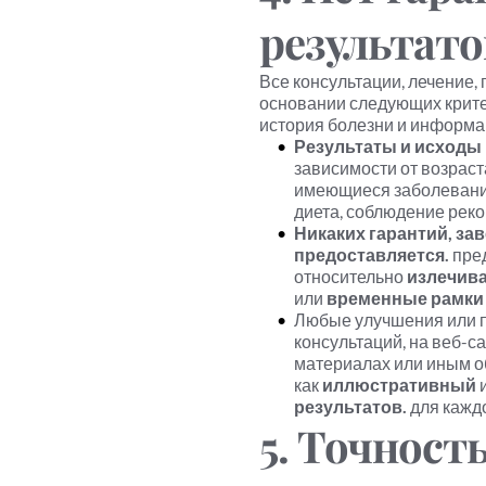
результато
Все консультации, лечение,
основании следующих крите
история болезни и информац
Результаты и исходы
зависимости от возраст
имеющиеся заболевания
диета, соблюдение рек
Никаких гарантий, за
предоставляется.
 пре
относительно 
излечив
или 
временные рамки
Любые улучшения или п
консультаций, на веб-са
материалах или иным об
как 
иллюстративный
 
результатов.
 для кажд
5. Точность