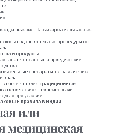
ате
ии
ции
етоды лечения, Панчакарма и связанные 
еские и оздоровительные процедуры по 
ача.
ства и продукты
или запатентованные аюрведические 
редства
ровительные препараты, по назначению 
и врача.
 в соответствии с 
традиционные 
ы
в соответствии с современными 
ды и при условии 
аконы и правила в Индии
.
ая или 
я медицинская 