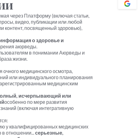
ии
ая через Платформу (включая статьи, 
просы, видео, публикации или любой 
и контент, посвященный здоровью), 
информация о здоровье и 
 зрения аюрведы.
ьзователям в понимании Аюрведы и 
браза жизни.
я очного медицинского осмотра, 
аний или индивидуального планирования 
зарегистрированным медицинским 
олный, исчерпывающий или 
ый
особенно по мере развития 
знаний (включая интегративную 
тся:
ю у квалифицированных медицинских 
в отношении... 
серьезные, 