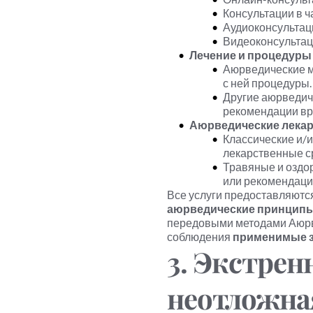
Консультации в ч
Аудиоконсультац
Видеоконсульта
Лечение и процедуры
Аюрведические м
с ней процедуры.
Другие аюрведич
рекомендации вр
Аюрведические лекар
Классические и/
лекарственные с
Травяные и оздо
или рекомендаци
Все услуги предоставляются
аюрведические принцип
передовыми методами Аюрве
соблюдения 
применимые з
3. Экстренн
неотложна