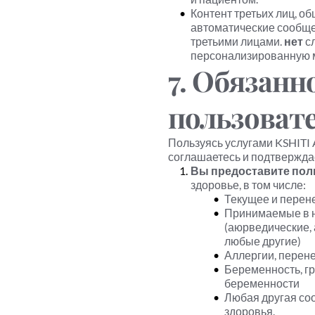
Контент третьих лиц, об
автоматические сообще
третьими лицами. 
нет
 с
персонализированную 
7. Обязанно
пользоват
Пользуясь услугами KSHITI A
соглашаетесь и подтверждае
Вы предоставите пол
здоровье, в том числе:
Текущее и перен
Принимаемые в н
(аюрведические, 
любые другие)
Аллергии, перен
Беременность, гр
беременности
Любая другая со
здоровья.