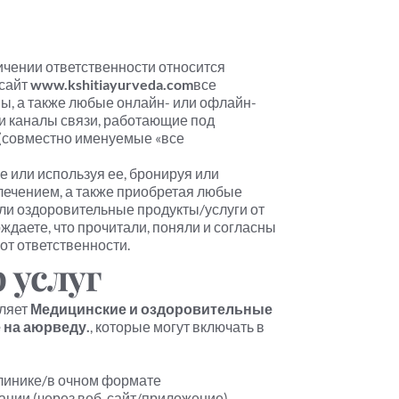
чении ответственности относится 
сайт 
www.kshitiayurveda.com
все 
ы, а также любые онлайн- или офлайн-
 каналы связи, работающие под 
(совместно именуемые «все 
 или используя ее, бронируя или 
лечением, а также приобретая любые 
и оздоровительные продукты/услуги от 
ждаете, что прочитали, поняли и согласны 
от ответственности.
 услуг
яет 
Медицинские и оздоровительные 
 на аюрведу.
, которые могут включать в 
клинике/в очном формате
ации (через веб-сайт/приложение)