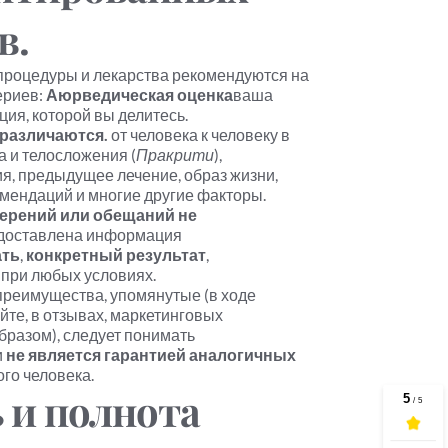
в.
 процедуры и лекарства рекомендуются на 
риев: 
Аюрведическая оценка
ваша 
ия, которой вы делитесь.
 различаются.
 от человека к человеку в 
а и телосложения (
Пракрити
), 
, предыдущее лечение, образ жизни, 
омендаций и многие другие факторы.
верений или обещаний не 
доставлена информация 
ать
, 
конкретный результат
, 
 при любых условиях.
реимущества, упомянутые (в ходе 
йте, в отзывах, маркетинговых 
разом), следует понимать 
и 
не является гарантией аналогичных 
ого человека.
 и полнота 