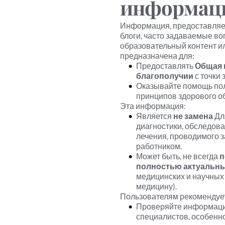
информац
Информация, предоставляем
блоги, часто задаваемые во
образовательный контент ил
предназначена для:
Предоставлять 
Общая 
благополучии
 с точки
Оказывайте помощь пол
принципов здорового о
Эта информация:
Является 
не замена
 Дл
диагностики, обследов
лечения, проводимого 
работником.
Может быть, не всегда 
п
полностью актуальн
медицинских и научных 
медицину).
Пользователям рекомендуе
Проверяйте информаци
специалистов, особенно 