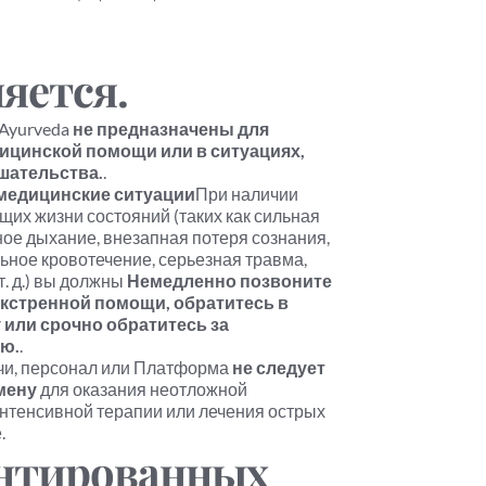
яется.
Ayurveda 
не предназначены для 
ицинской помощи или в ситуациях, 
шательства.
.
медицинские ситуации
При наличии 
их жизни состояний (таких как сильная 
ное дыхание, внезапная потеря сознания, 
ьное кровотечение, серьезная травма, 
. д.) вы должны 
Немедленно позвоните 
кстренной помощи, обратитесь в 
ли срочно обратитесь за 
ю.
.
ачи, персонал или Платформа 
не следует 
мену
 для оказания неотложной 
нтенсивной терапии или лечения острых 
.
антированных 