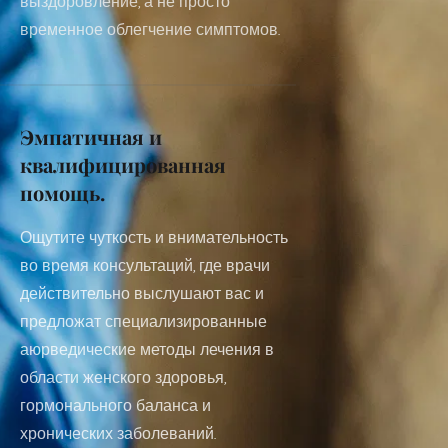
выздоровление, а не просто 
временное облегчение симптомов.
Эмпатичная и 
квалифицированная 
помощь.
Ощутите чуткость и внимательность 
во время консультаций, где врачи 
действительно выслушают вас и 
предложат специализированные 
аюрведические методы лечения в 
области женского здоровья, 
гормонального баланса и 
хронических заболеваний.