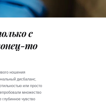
олько с 
конец-то 
вого ношения 
нальный дисбаланс, 
ртильностью или просто 
репробовали множество 
 глубинное чувство 