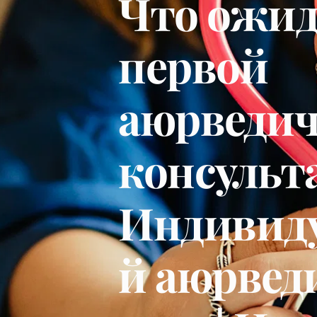
Что ожида
первой 
аюрведич
консульта
Индивид
й аюрвед