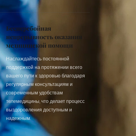
Бесперебойная 
непрерывность оказания 
медицинской помощи
Наслаждайтесь постоянной 
поддержкой на протяжении всего 
вашего пути к здоровью благодаря 
регулярным консультациям и 
современным удобствам 
телемедицины, что делает процесс 
выздоровления доступным и 
надежным.