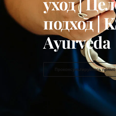
уход | Це
подход | K
Ayurveda
Проконсультируйтесь прямо 