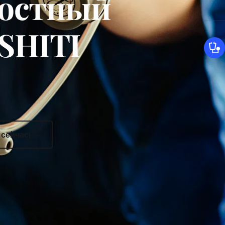
лостный 
SHITI 
сейчас!