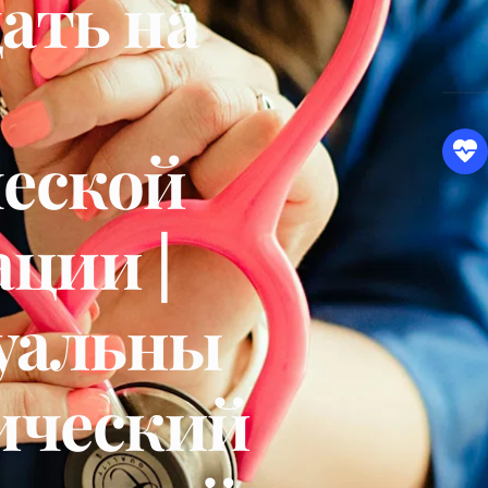
ть на 
еской 
ции | 
уальны
ический 