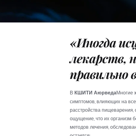
«Иногда исц
лекарств, н
правильно 
В 
КШИТИ Аюрведа
Многие 
симптомов, влияющих на все
расстройства пищеварения, с
ощущение, что их организм б
методов лечения, обследован
остается: