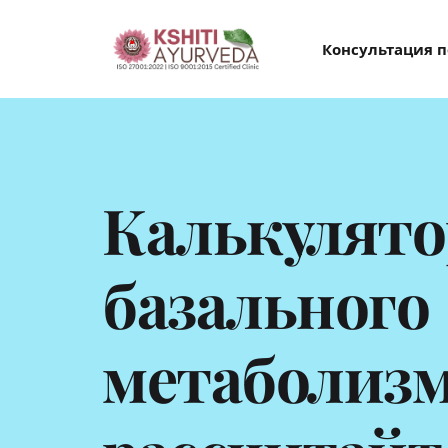
Консультация п
Калькулято
базального 
метаболизма