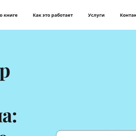
о книге
Как это работает
Услуги
Конта
р 
: 