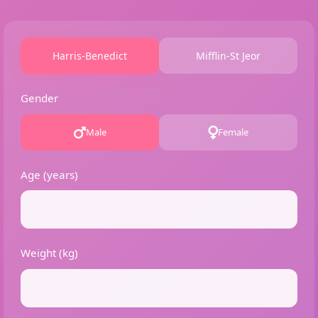
Harris-Benedict
Mifflin-St Jeor
Gender
Male
Female
Age (years)
Weight (kg)