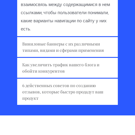
взаимосвязь между содержащимися в нем 
ссылками, чтобы пользователи понимали, 
какие варианты навигации по сайту у них 
есть.
Виниловые баннеры с их различными 
типами, видами и сферами применения
Дизайн навигации должен отражать 
Как увеличить трафик вашего блога и 
взаимосвязь между содержащимися в нем 
обойти конкурентов
ссылками, чтобы пользователи понимали, 
Дизайн навигации должен отражать 
6 действенных советов по созданию 
какие варианты навигации по сайту у них 
взаимосвязь между содержащимися в нем 
отзывов, которые быстро продадут ваш 
есть.
продукт
ссылками, чтобы пользователи понимали, 
какие варианты навигации по сайту у них 
Дизайн навигации должен отражать 
есть.
взаимосвязь между содержащимися в нем 
ссылками, чтобы пользователи понимали, 
какие варианты навигации по сайту у них 