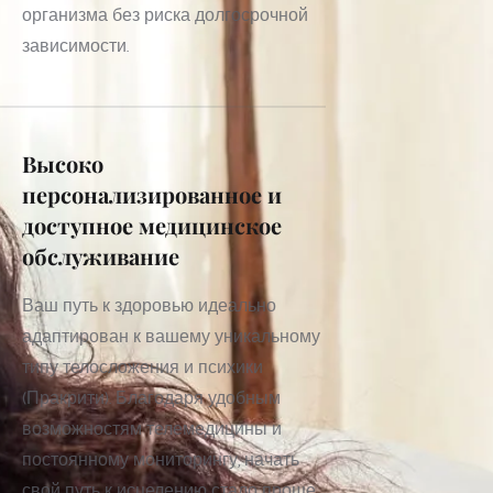
организма без риска долгосрочной 
зависимости.
Высоко 
персонализированное и 
доступное медицинское 
обслуживание
Ваш путь к здоровью идеально 
адаптирован к вашему уникальному 
типу телосложения и психики 
(Пракрити). Благодаря удобным 
возможностям телемедицины и 
постоянному мониторингу, начать 
свой путь к исцелению стало проще 