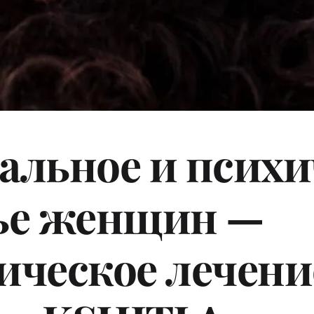
альное и психич
ье женщин — 
ическое лечение