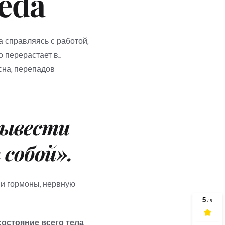
eda
справляясь с работой, 
семьей, эмоциями и ожиданиями. То, что начинается как временное давление, постепенно перерастает в... 
на, перепадов 
ывести 
 собой».
ши гормоны, нервную 
состояние всего тела