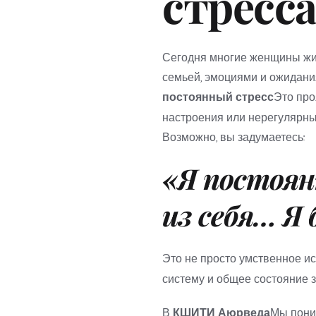
стресса
Сегодня многие женщины жив
постоянный стресс
Это про
настроения или нерегулярны
Возможно, вы задумаетесь:
«Я постоян
из себя… Я 
Это не просто умственное ис
систему и общее состояние з
В 
КШИТИ Аюрведа
Мы поним