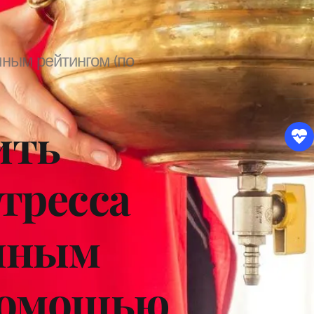
ным рейтингом (по 
ть 
тресса 
нным 
помощью 