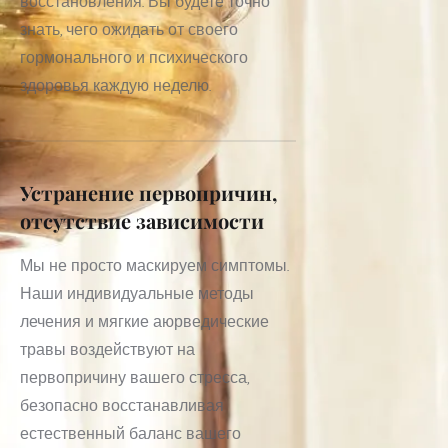
восстановления. Вы будете точно 
знать, чего ожидать от своего 
гормонального и психического 
здоровья каждую неделю.
Устранение первопричин, 
отсутствие зависимости
Мы не просто маскируем симптомы. 
Наши индивидуальные методы 
лечения и мягкие аюрведические 
травы воздействуют на 
первопричину вашего стресса, 
безопасно восстанавливая 
естественный баланс вашего 