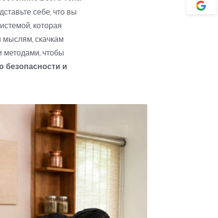
ставьте себе, что вы 
стемой, которая 
мыслям, скачкам 
кортизола или бессоннице. Наш подход сочетает аюрведу с современными клиническими методами, чтобы 
 безопасности и 