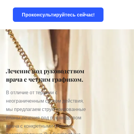
Проконсультируйтесь сейчас!
Блоги
Лечение под руководством 
врача с четким графиком. 
В отличие от терапии с 
неограниченным сроком действия, 
мы предлагаем структурированные 
планы лечения под руководством 
врача с конкретными этапами 