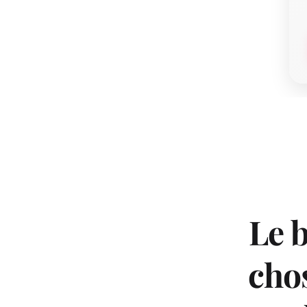
Le b
chos