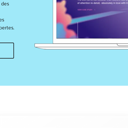
des 
s 
pertes.
t