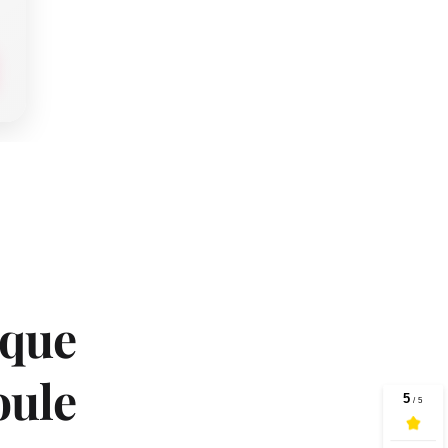
que 
ule 