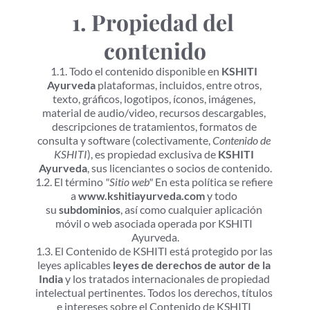
1. Propiedad del 
contenido
1.1. Todo el contenido disponible en 
KSHITI 
Ayurveda
 plataformas, incluidos, entre otros, 
texto, gráficos, logotipos, íconos, imágenes, 
material de audio/video, recursos descargables, 
descripciones de tratamientos, formatos de 
consulta y software (colectivamente, 
Contenido de 
KSHITI
), es propiedad exclusiva de 
KSHITI 
Ayurveda
, sus licenciantes o socios de contenido.
1.2. El término 
"Sitio web"
 En esta política se refiere 
a 
www.kshitiayurveda.com
 y todo 
su 
subdominios
, así como cualquier aplicación 
móvil o web asociada operada por KSHITI 
Ayurveda.
1.3. El Contenido de KSHITI está protegido por las 
leyes aplicables 
leyes de derechos de autor de la 
India
 y los tratados internacionales de propiedad 
intelectual pertinentes. Todos los derechos, títulos 
e intereses sobre el Contenido de KSHITI 