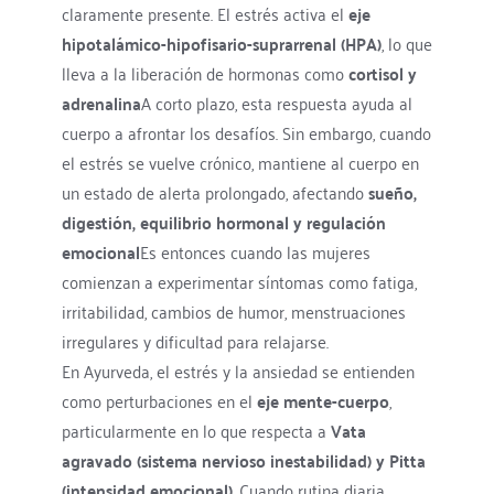
claramente presente. El estrés activa el 
eje 
hipotalámico-hipofisario-suprarrenal (HPA)
, lo que 
lleva a la liberación de hormonas como 
cortisol y 
adrenalina
A corto plazo, esta respuesta ayuda al 
cuerpo a afrontar los desafíos. Sin embargo, cuando 
el estrés se vuelve crónico, mantiene al cuerpo en 
un estado de alerta prolongado, afectando 
sueño, 
digestión, equilibrio hormonal y regulación 
emocional
Es entonces cuando las mujeres 
comienzan a experimentar síntomas como fatiga, 
irritabilidad, cambios de humor, menstruaciones 
irregulares y dificultad para relajarse.
En Ayurveda, el estrés y la ansiedad se entienden 
como perturbaciones en el 
eje mente-cuerpo
, 
particularmente en lo que respecta a 
Vata 
agravado (
sistema nervioso
 inestabilidad) y Pitta 
(intensidad emocional)
. Cuando 
rutina diaria
, 