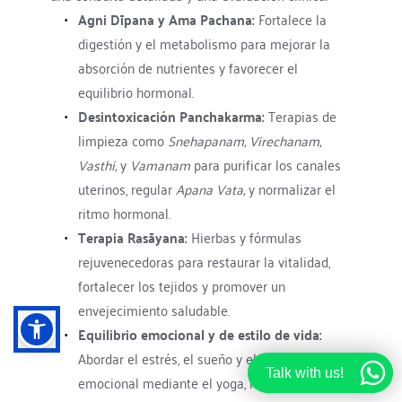
Agni Dīpana y Ama Pachana:
 Fortalece la 
digestión y el metabolismo para mejorar la 
absorción de nutrientes y favorecer el 
equilibrio hormonal.
Desintoxicación Panchakarma:
 Terapias de 
limpieza como 
Snehapanam, Virechanam, 
Vasthi,
 y 
Vamanam
 para purificar los canales 
uterinos, regular 
Apana Vata,
 y normalizar el 
ritmo hormonal.
Terapia Rasāyana:
 Hierbas y fórmulas 
rejuvenecedoras para restaurar la vitalidad, 
fortalecer los tejidos y promover un 
envejecimiento saludable.
Equilibrio emocional y de estilo de vida:
Abordar el estrés, el sueño y el agotamiento 
Talk with us!
emocional mediante el yoga, la dieta y las 