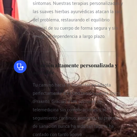
síntomas. Nuestras terapias personalizadas y 
las suaves hierbas ayurvédicas atacan la raíz 
del problema, restaurando el equilibrio 
natural de su cuerpo de forma segura y sin 
riesgo de dependencia a largo plazo.
Atención altamente personalizada y 
accesible
Tu camino hacia el bienestar se adapta 
perfectamente a tu tipo mente-cuerpo único 
(Prakriti). Gracias a las opciones de 
telemedicina sin complicaciones y al 
seguimiento continuo, comenzar tu proceso 
de sanación nunca ha sido tan fácil ni ha 
contado con tanto apoyo.