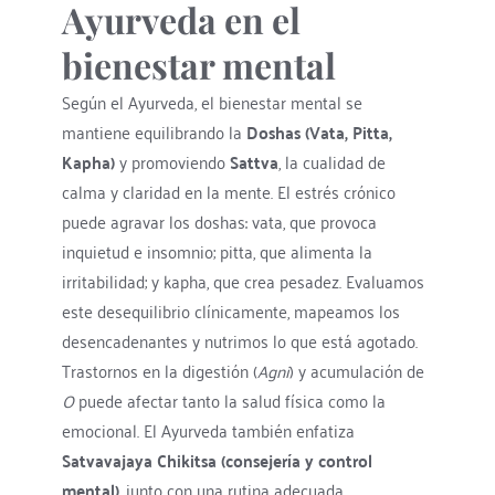
Ayurveda en el 
bienestar mental
Según el Ayurveda, el bienestar mental se 
mantiene equilibrando la 
Doshas (Vata, Pitta, 
Kapha)
 y promoviendo 
Sattva
, la cualidad de 
calma y claridad en la mente. El estrés crónico 
puede agravar los doshas: vata, que provoca 
inquietud e insomnio; pitta, que alimenta la 
irritabilidad; y kapha, que crea pesadez. Evaluamos 
este desequilibrio clínicamente, mapeamos los 
desencadenantes y nutrimos lo que está agotado. 
Trastornos en la digestión (
Agni
) y acumulación de 
O
 puede afectar tanto la salud física como la 
emocional. El Ayurveda también enfatiza 
Satvavajaya Chikitsa (consejería y control 
mental)
, junto con una rutina adecuada 