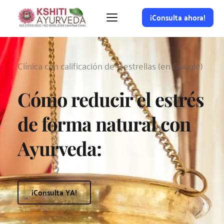
¡Consulta ahora!
Clínica con calificación de 5 estrellas (en Google)
Cómo reducir el estrés 
de forma natural con 
Ayurveda:
¡Consulta YA!