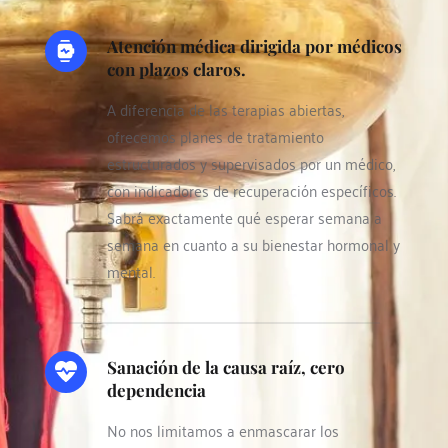
Atención médica dirigida por médicos 
con plazos claros. 
A diferencia de las terapias abiertas, 
ofrecemos planes de tratamiento 
estructurados y supervisados por un médico, 
con indicadores de recuperación específicos. 
Sabrá exactamente qué esperar semana a 
semana en cuanto a su bienestar hormonal y 
mental.
Sanación de la causa raíz, cero 
dependencia
No nos limitamos a enmascarar los 