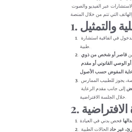
والأحكام التالية. تسري هذه الشروط على جميع الاستشارات عبر الفيديو والصوت 
لية والتمثيل
1. 
 والمؤهل قانونياً للدخول في اتفاقية استشارة 
طبية.
ن 
قاصر أو شخص من ذوي 
الوالد أو الوصي القانوني أو مقدم 
عاية المفوض حسب الأصول
بالنسبة للقاصرين/المرضى ذوي الاحتياجات الخاصة، يجوز للطبيب الممارس 
يض
 إلى جانب مقدم الرعاية 
خلال الجلسة الافتراضية.
الافتراضية
2. 
الها
ئ، غير حاد
 الحالات الطبية 