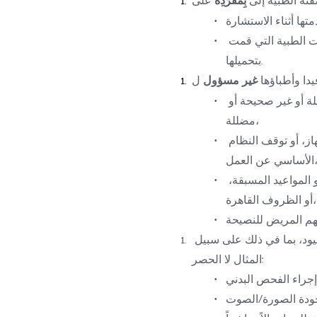
التقارير والصور ومقاطع الفيديو أو السجلات الطبية التي قمت 
بتحميلها.
دا وأطباؤها 
غير مسؤول
التشخيص الخاطئ الناجم عن معلومات غير كاملة أو غير صحيحة أو 
مضللة،
الأعطال التقنية مثل ضعف الاتصال، أو تعطل الجهاز، أو توقف النظام 
اسي عن العمل،
التأخير في الاستشارات بسبب حالات الطوارئ، أو المواعيد المسبقة، 
أو الظروف القاهرة،
تنطوي الاستشارات الافتراضية بطبيعتها على قيود، بما في ذلك على سبيل 
المثال لا الحصر: