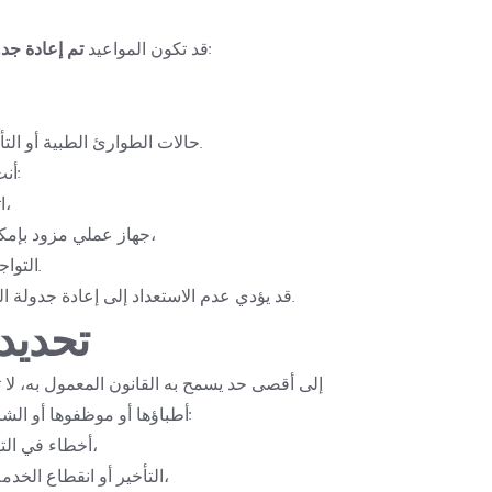
 في حالة:
قد تكون المواعيد 
تم إعادة جدو
حالات الطوارئ الطبية أو التأخيرات غير المتوقعة.
أنت مسؤول عن ضمان ما يلي:
اتصال إنترنت مستقر،
جهاز عملي مزود بإمكانية الصوت والفيديو،
التواجد في الموعد المحدد.
قد يؤدي عدم الاستعداد إلى إعادة جدولة الموعد أو إلغائه دون إشعار مسبق.
9. تحد
أطباؤها أو موظفوها أو الشركات التابعة لها أي مسؤولية عن:
أخطاء في التشخيص بسبب القيود التقنية،
التأخير أو انقطاع الخدمة بسبب مشاكل في الشبكة،