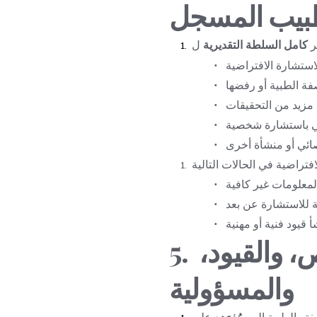
بيب المسجل
 
كامل السلطة التقديرية
5. أساس التشخيص، والقيود، 
والمسؤولية
ه الطبية إلى 
بِمُفرَدِه