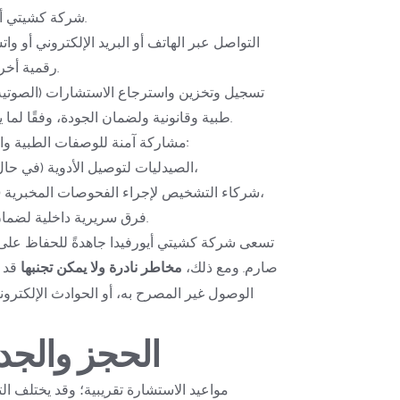
شركة كشيتي أيورفيدا وشركائها المعتمدين.
رقمية أخرى من قبل أطبائنا أو ممثلينا.
طبية وقانونية ولضمان الجودة، وفقًا لما يسمح به القانون المعمول به.
مشاركة آمنة للوصفات الطبية والتقارير والبيانات الصحية مع:
الصيدليات لتوصيل الأدوية (في حال اختيار هذه الخدمة)،
شركاء التشخيص لإجراء الفحوصات المخبرية (في حال اختيار ذلك)،
فرق سريرية داخلية لضمان استمرارية الرعاية.
صارم. ومع ذلك، 
مخاطر نادرة ولا يمكن تجنبها
8. الحجز والجد