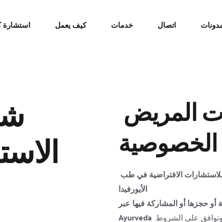
مدونات
اتصال
خدمات
كيف يعمل
استشارة كت
مسؤوليات المريض 
 الخصوصية
الاست
ينطبق على جميع مستخدمي منصة كشيتي للاستشارات الافتراضية في طب 
الأيورفيدا
جزها أو المشاركة فيها عبر KSHITI 
 باستخدامك للمنصة ("المنصة")، فإنك تقر وتفهم وتوافق على الشروط 
Ayurveda