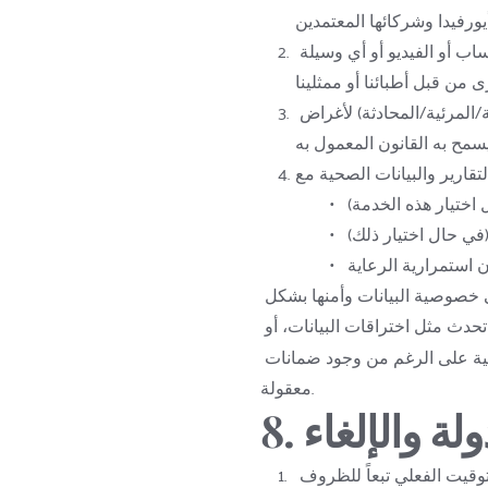
التواصل عبر الهاتف أو البريد الإلكتروني أو واتساب أو الفيديو أو أي وسيلة 
تسجيل وتخزين واسترجاع الاستشارات (الصوتية/المرئية/المحادثة) لأغراض 
تسعى شركة كشيتي أيورفيدا جاهدةً للحفاظ على خصوصية البيانات وأمنها بشكل 
 قد تحدث مثل اختراقات البيانات، أو 
الوصول غير المصرح به، أو الحوادث الإلكترونية على الرغم من وجود ضمانات 
معقولة.
ولة والإلغاء
مواعيد الاستشارة تقريبية؛ وقد يختلف التوقيت الفعلي تبعاً للظروف 