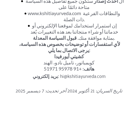
ال 
أحدث إصدار
 ستكون جميع تفاصيل هذه السياسة 
متاحة دائمًا على
www.kshitiayurveda.com والنطاقات الفرعية 
ذات الصلة.
إن استمرار استخدامك لموقعنا الإلكتروني أو 
خدماتنا أو شراء منتجاتنا بعد هذه التغييرات يُعد 
.
بمثابة موافقة منك. 
قبول السياسة المعدلة
لأي استفسارات أو توضيحات بخصوص هذه السياسة، 
يرجى الاتصال بما يلي:
كشيتي أيورفيدا
كويمباتور، تاميل نادو، الهند
هاتف:
 +91 95978 51971
 hi@kshitiayurveda.com
بريد إلكتروني:
تاريخ السريان:
 21 أكتوبر 2024 
آخر تحديث:
 7 ديسمبر 2025