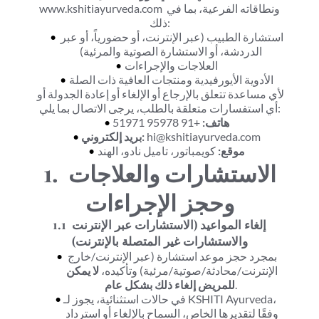
www.kshitiayurveda.com ونطاقاته الفرعية، بما في 
ذلك:
استشارة الطبيب (عبر الإنترنت، أو حضورياً، أو عبر 
الدردشة، أو الاستشارة الصوتية والمرئية)
العلاجات والإجراءات
الأدوية الأيورفيدية ومنتجات العافية ذات الصلة
لأي مساعدة تتعلق بالإرجاع أو الإلغاء أو إعادة الجدولة أو 
أي استفسارات متعلقة بالطلب، يرجى الاتصال بما يلي:
هاتف:
 +91 95978 51971
 hi@kshitiayurveda.com
بريد إلكتروني:
موقع:
 كويمباتور، تاميل نادو، الهند
1. الاستشارات والعلاجات 
وحجز الإجراءات
1.1 إلغاء المواعيد (الاستشارات عبر الإنترنت 
والاستشارات غير المتصلة بالإنترنت)
بمجرد حجز موعد استشارة (عبر الإنترنت/خارج 
الإنترنت/محادثة/صوتية/مرئية) وتأكيده، 
لا يمكن 
.
للمريض إلغاء ذلك بشكل عام
في حالات استثنائية، يجوز لـ KSHITI Ayurveda، 
وفقًا لتقديرها الخاص، السماح بالإلغاء أو استرداد 