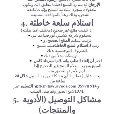
الإرجاع
 قد يتم رد المبلغ (حيثما ينطبق ذلك ويكون 
معقولاً)، بمجرد استلامنا للمنتج وإثبات تكلفة 
الشحن، وذلك رهناً بالموافقة المسبقة.
4. استلام سلعة خاطئة
 (مختلف عما طلبته):
إذا تلقيت 
منتج غير صحيح
ستقوم شركة كشيتي أيورفيدا بما يلي:
ترتيب تسليم 
المنتج الصحيح
، و
رتب لـ 
استلام المنتج الخاطئ
حيثما تسمح 
الظروف اللوجستية بذلك.
أو يمكنك بدلاً من ذلك:
اختر أن 
إلغاء الطلب
 واستلام 
استرداد كامل 
المبلغ
 بمجرد استلام المنتج غير الصحيح (إذا 
لزم الأمر) والتحقق منه.
يجب عليك إخطارنا بأي مشكلة من هذا القبيل 
خلال 24 
ساعة من 
 أو 
+91 95978 
hi@kshitiayurveda.com
 عبر 
التسليم
مع الصور وتفاصيل الطلب.
51971
5. مشاكل التوصيل (الأدوية 
والمنتجات)