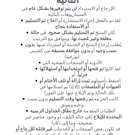
الإرجاع أو الاسترداد 
لن يتم توفيرها بشكل عام
 في 
السيناريوهات التالية:
لقد تم بالفعل إجراء الاستشارة أو العلاج 
تم التسليم 
.
أو الاستفادة بنجاح
كان المنتج 
تم التسليم بشكل صحيح
، في 
حالة 
، ويتوافق مع الترتيب.
مغلقة وغير مُعبث بها
يُطلب إرجاع المنتج أو الخدمة أو استرداد ثمنها. 
بدون 
سبب وجيه
 أو 
بدون موافقة مسبقة
 من كشيتي 
أيورفيدا.
الأدوية أو المنتجات الصحية التي:
لقد كانوا 
تم فتحها أو استخدامها أو استهلاكها 
جزئياً
، أو
احتفظ بأصولهم 
تمت إزالة أو تلف الأختام أو 
العبوات أو الملصقات
 (إلا إذا تم استلامها في 
تلك الحالة وتم الإبلاغ عنها على الفور).
كانت الحزمة 
تم رفضها وقت التسليم
 بدون سبب 
وجيه وموثق.
الطلبات المقدمة 
خارج نطاق الجداول الزمنية 
المحددة للإبلاغ
 (في حالة التلف، أو وجود عناصر غير 
صحيحة، وما إلى ذلك).
قد تكون بعض المنتجات أو الخدمات 
غير قابلة للإرجاع أو 
الاسترداد
 بطبيعتها (مثل التركيبات الشخصية، أو 