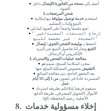
أضف إلى 
نسخة من الفاتورة/الإيصال
 داخل 
العبوة.
شحن المرتجعات
استخدم 
خدمة توصيل موثوقة
 مع إمكانية 
التتبع وإثبات التسليم.
ضع ملصقاً واضحاً على العبوة كما يلي:
"إرجاع المنتجات المعيبة/غير 
الصحيحة - غير مخصصة للبيع"
احتفظ بـ 
بوليصة الشحن الجوي / إيصال 
التتبع
 وشاركنا تفاصيل التتبع عبر البريد 
الإلكتروني أو الرسائل.
معالجة عمليات الفحص والاسترداد
بمجرد استلامنا للمنتج، سيتم 
تم 
 بخصوص المشكلة المبلغ عنها.
التفتيش
بعد التحقق الناجح، تتم معالجة المبالغ 
المستردة عادةً في غضون 
من 1 إلى 10 أيام 
.
عمل
سيقوم فريقنا بإبلاغكم بطريقة استرداد 
الأموال (التحويل المصرفي، طريقة الدفع 
الأصلية، رصيد المحفظة، إلخ).
8. إخلاء مسؤولية خدمات 