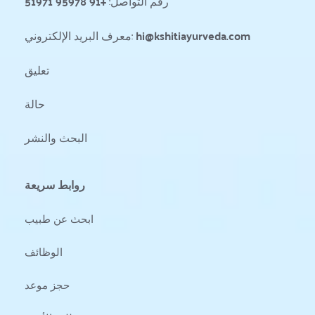
رقم التواصل: 
+91 95978 51971
hi@kshitiayurveda.com
معرف البريد الإلكتروني: 
تعليق
حالة 
البحث والنشر
روابط سريعة
ابحث عن طبيب
الوظائف
حجز موعد