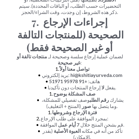
التحضيرات حسب الطلب، أو الباقات المحددة). سيتم 
ذكر هذه الشروط، إن وجدت، وقت الشراء/الحجز.
7. إجراءات الإرجاع 
الصحيحة (للمنتجات التالفة 
أو غير الصحيحة فقط)
لضمان عملية إرجاع سلسة وصحيحة لـ 
منتجات تالفة أو 
:
غير صحيحة
تواصل معنا أولاً
hi@kshitiayurveda.com
بريد إلكتروني: 
هاتف: 
+91 95978 51971
 إرجاع المنتجات دون تأكيدنا.
يفعل 
لا
صف المشكلة بوضوح
يشارك 
رقم الطلب
وصف تفصيلي للمشكلة، 
 (المنتج + التغليف).
وما يتصل بها 
صور
فترة الإرجاع وشروطها
بمجرد الموافقة على طلب الإرجاع:
 الموافقة.
قم بشحن المنتج خلال 
7 أيام عمل
تأكد من أنه في مكانه 
العبوة الأصلية
 (بقدر 
الإمكان).