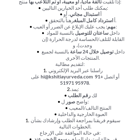
 منتج:
إذا تلقيت 
تالفة مادياً، أو معيبة، أو تم التلاعب بها
يمكنك طلب أحد الخيارين التاليين:
أ 
استبدال مجاني
، أو
رهناً بالتحقق.
أ 
استرداد كامل المبلغ
 يجب عليك الإبلاغ عن الضرر أو العيب:
مهم:
داخل 
ساعتان للتوصيل
 بالنسبة للمواد 
القابلة للتلف/الحساسة لدرجة الحرارة (إن 
وجدت)، و
داخل 
توصيل خلال 24 ساعة
 بالنسبة لجميع 
المنتجات الأخرى.
لتقديم مطالبة:
راسلنا عبر البريد الإلكتروني 
 أو اتصل 
+91 
hi@kshitiayurveda.com
على 
95978 51971
.
يمد:
لك 
رقم الطلب
 ل:
واضح 
صور
المنتج التالف/المعيب
العبوة الخارجية والداخلية
سيقوم فريقنا بمراجعة الطلب وإرشادك بشأن 
الخطوات التالية.
في حالة الموافقة على الإرجاع:
في حالة استرداد المبلغ، 
رسوم الشحن عند 