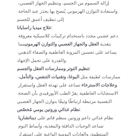
إزالة السموم من الجسم، وتنظيم الجهاز العصبي، 
واستعادة التوازن الهرموني. يُنصح بها بحذر عند الحاجة 
إلى تنظيف أعمق للجسم.
علاج ميديا راسايانا:
دعم عشبي مجدد باستخدام تركيبات كلاسيكية معروفة 
بتغذية 
العقل والجهاز العصبي والتوازن الهرموني
مما 
يساعد على تحسين المرونة العاطفية والصفاء الذهني 
والقدرة على تحمل الإجهاد.
تنظيم التوتر وممارسات العقل والجسم:
ممارسات لطيفة مثل 
اليوغا، وتقنيات التنفس، والتأمل، 
وعلاجات الاسترخاء
 تساعد على تهدئة العقل واستقرار 
الاستجابات العاطفية. يقرّ الطب الأيورفيدي بأن الصحة 
النفسية مرتبطة ارتباطًا وثيقًا بتوازن الجهاز العصبي.
نظام غذائي وروتين يومي مُخصّص:
نظام غذائي داعم وروتين منظم قائم على 
ديناتشاريا
تساعد الوجبات الدافئة والمغذية، وأنماط النوم 
المنتظمة، والعادات اليومية الواعية على استقرار 