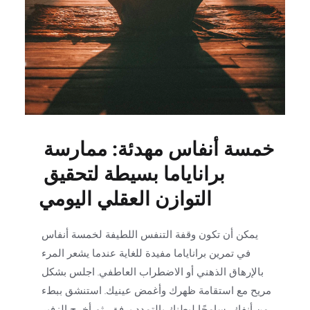
خمسة أنفاس مهدئة: ممارسة 
براناياما بسيطة لتحقيق 
التوازن العقلي اليومي
يمكن أن تكون وقفة التنفس اللطيفة لخمسة أنفاس 
في تمرين براناياما مفيدة للغاية عندما يشعر المرء 
بالإرهاق الذهني أو الاضطراب العاطفي. اجلس بشكل 
مريح مع استقامة ظهرك وأغمض عينيك. استنشق ببطء 
من أنفك، سامحًا لبطنك بالتمدد برفق، ثم أخرج الزفير 