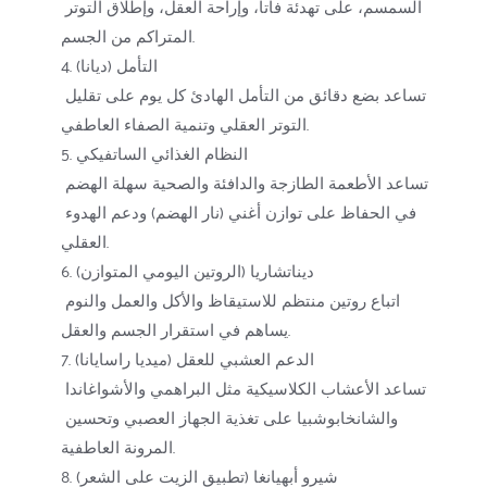
السمسم، على تهدئة فاتا، وإراحة العقل، وإطلاق التوتر 
المتراكم من الجسم.
4. التأمل (ديانا)
تساعد بضع دقائق من التأمل الهادئ كل يوم على تقليل 
التوتر العقلي وتنمية الصفاء العاطفي.
5. النظام الغذائي الساتفيكي
تساعد الأطعمة الطازجة والدافئة والصحية سهلة الهضم 
في الحفاظ على توازن أغني (نار الهضم) ودعم الهدوء 
العقلي.
6. ديناتشاريا (الروتين اليومي المتوازن)
اتباع روتين منتظم للاستيقاظ والأكل والعمل والنوم 
يساهم في استقرار الجسم والعقل.
7. الدعم العشبي للعقل (ميديا راسايانا)
تساعد الأعشاب الكلاسيكية مثل البراهمي والأشواغاندا 
والشانخابوشبيا على تغذية الجهاز العصبي وتحسين 
المرونة العاطفية.
8. شيرو أبهيانغا (تطبيق الزيت على الشعر)