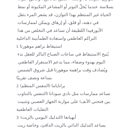
بسلاسة. عندما يُخلّ التوتر أو المشاعر المكبوتة أو نمط 
الحياة غير المنتظم بهذا التوازن، قد يشعر المرء بثقل 
في ذهنه، أو قلق، أو إرهاق. ويمكن لممارسات 
الأيورفيدا اللطيفة أن تساعد في التخلص من هذا 
التراكم العاطفي واستعادة الطمأنينة الداخلية.
1. استيقاظ براهم موهورتا
يُتيح الاستيقاظ في ساعات الصباح الباكر للعقل بدء 
اليوم بهدوء وصفاء، مما يدعم الاستقرار العاطفي. 
ويُصادف وقت براهمة موهورتا قبل شروق الشمس 
بساعة ونصف تقريبًا.
2. براناياما (التنفس المنظم)
تساعد ممارسات مثل نادي سودانا (التنفس بالتناوب 
بين فتحتي الأنف) على موازنة الجهاز العصبي وتثبيت 
التقلبات العاطفية.
3. أبهيانغا (التدليك اليومي بالزيت)
يساعد التدليك الذاتي بالزيت الدافئ، وخاصة زيت 