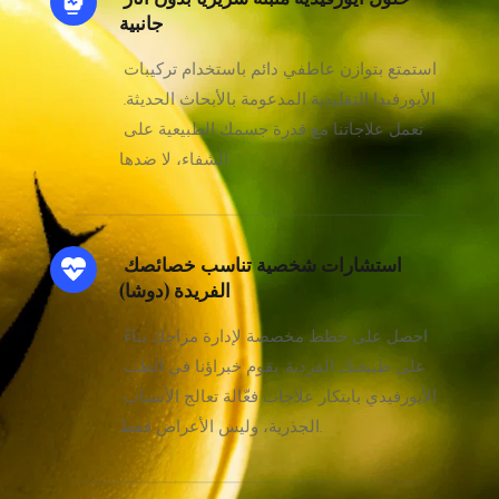
جانبية
استمتع بتوازن عاطفي دائم باستخدام تركيبات 
الأيورفيدا التقليدية المدعومة بالأبحاث الحديثة. 
تعمل علاجاتنا مع قدرة جسمك الطبيعية على 
الشفاء، لا ضدها.
استشارات شخصية تناسب خصائصك 
الفريدة (دوشا)
احصل على خطط مخصصة لإدارة مزاجك بناءً 
على طبيعتك الفردية. يقوم خبراؤنا في الطب 
الأيورفيدي بابتكار علاجات فعّالة تعالج الأسباب 
الجذرية، وليس الأعراض فقط.