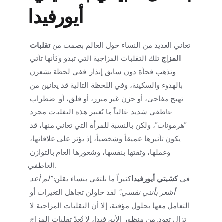
أيورفيدا
تعاني العديد من النساء حول العالم بصمت من 
تقلبات 
المزاج
 تلك التقلبات المزاجية التي تبدو وكأنها تأتي 
وتذهب فجأة دون سابق إنذار. ففي لحظة يشعرن 
بالهدوء والسكينة، وفي اللحظة التالية قد يعانين من 
تهيج مفاجئ، أو حزن غير مبرر، أو قلق، أو اضطراب 
عاطفي شديد. غالباً ما تُعتبر هذه التقلبات مجرد 
"هرمونات"، ولكن بالنسبة للمرأة التي تعاني منها، قد 
يكون تأثيرها عميقاً وشخصياً، إذ يؤثر على علاقاتها، 
وعملها، وثقتها بنفسها، وشعورها العام بالتوازن 
العاطفي.
في 
كشيتي أيورفيدا
كثيراً ما نلتقي بنساء يقلن: 
"لم أعد 
أشعر بأنني نفسي."
 لقد حاولن تجاهل التغيرات أو 
التعامل معها بحلول مؤقتة، إلا أن التقلبات المزاجية لا 
تزال تعود. من منظور الأيورفيدا، لا تُعدّ تقلبات المزاج 