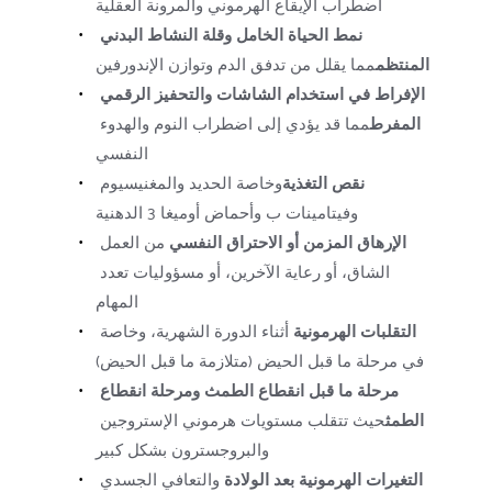
اضطراب الإيقاع الهرموني والمرونة العقلية
نمط الحياة الخامل وقلة النشاط البدني 
المنتظم
مما يقلل من تدفق الدم وتوازن الإندورفين
الإفراط في استخدام الشاشات والتحفيز الرقمي 
المفرط
مما قد يؤدي إلى اضطراب النوم والهدوء 
النفسي
نقص التغذية
وخاصة الحديد والمغنيسيوم 
وفيتامينات ب وأحماض أوميغا 3 الدهنية
الإرهاق المزمن أو الاحتراق النفسي
 من العمل 
الشاق، أو رعاية الآخرين، أو مسؤوليات تعدد 
المهام
التقلبات الهرمونية
 أثناء الدورة الشهرية، وخاصة 
في مرحلة ما قبل الحيض (متلازمة ما قبل الحيض)
مرحلة ما قبل انقطاع الطمث ومرحلة انقطاع 
الطمث
حيث تتقلب مستويات هرموني الإستروجين 
والبروجسترون بشكل كبير
التغيرات الهرمونية بعد الولادة
 والتعافي الجسدي 