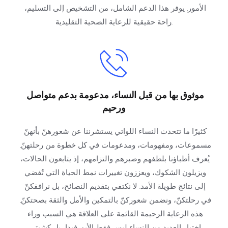
الأمور. يوفر هذا الدعم الشامل، من التشخيص إلى التسليم، 
راحة حقيقية للرعاية الصحية التقليدية.
موثوق بها من قبل النساء، مدعومة بدعم متواصل 
ورحيم
كثيرًا ما تتحدث النساء اللواتي يستشرننا عن شعورهنّ بأنهنّ 
مسموعات، ومفهومات، ومدعومات في كل خطوة من رحلتهنّ. 
يُعرف أطباؤنا بلطفهم وصبرهم والتزامهم، إذ يتابعون الحالات، 
ويزيلون الشكوك، ويعززون تغييرات نمط الحياة التي تُفضي 
إلى نتائج طويلة الأمد. لا نكتفي بتقديم النصائح، بل نرافقكنّ 
في رحلتكنّ، ونضمن شعوركنّ بالتمكين والأمل والثقة بصحتكنّ. 
هذه الرعاية الرحيمة القائمة على العلاقة هي السبب وراء 
اختيار العديد من النساء ليس فقط الأيورفيدا، بل كشيتي 