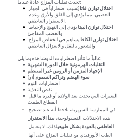
تحدث تقلبات المزاج عادةً عندما:
اختلال توازن فاتا
 يُسبب اضطراباً في الجهاز 
العصبي، مما يؤدي إلى القلق والأرق وعدم 
الاستقرار العاطفي.
اختلال توازن البيتا
 يؤدي إلى التهيج والإحباط 
والغضب المفاجئ
اختلال توازن الكافا
 يساهم في انخفاض المزاج 
والشعور بالثقل والانعزال العاطفي
غالباً ما تتأثر اضطرابات الدوشا هذه بما يلي:
التقلبات الهرمونية خلال الدورة الشهرية
الإجهاد المزمن أو الروتين غير المنتظم
سوء الهضم وتراكم السموم (
أو
)
اضطرابات النوم
نقص التغذية
التغيرات التي تحدث بعد الولادة أو فترة ما قبل 
انقطاع الطمث
في الممارسة السريرية، نلاحظ أنه عند تصحيح 
هذه الاختلالات الفسيولوجية، 
يبدأ الاستقرار 
العاطفي بالعودة بشكل طبيعي
لذلك، لا يتعامل 
الطب الأيورفيدي مع تقلبات المزاج على أنها 