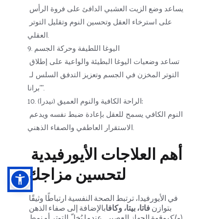
يساعد وضع الزيت العشبي الدافئ على فروة الرأس 
على استرخاء العقل وتحسين النوم وتقليل التوتر 
العقلي.
9. اليوغا اللطيفة وحركة الجسم
تساعد وضعيات اليوغا البطيئة والواعية على إطلاق 
التوتر المخزن في الجسم وتعزيز التدفق السلس لـ 
"برانا".
10. الراحة الكافية والنوم العميق (نيدرا): 
النوم الكافي يسمح للعقل بإعادة ضبط نفسه ويدعم 
الاستقرار العاطفي والصفاء الذهني.
أهم العلاجات الأيورفيدية 
لتحسين مزاجك
في الأيورفيدا، ترتبط الصحة النفسية ارتباطًا وثيقًا 
بتوازن 
فاتا، بيتا، وكافا
بالإضافة إلى صفاء الذهن 
(
مِلكِي
وقوة الجهاز العصبي. عندما يُخلّ التوتر أو نمط 