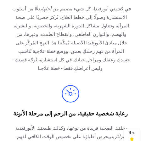
في كشيتي أيورفيدا، كل شيء مصمم 
من أجلها
بدءًا من أسلوب 
الاستشارة وصولًا إلى خطط العلاج، نُركز حصريًا على صحة 
المرأة، ونتناول مشاكل الدورة الشهرية، والخصوبة، والبشرة، 
والهضم، والتوازن العاطفي، وانقطاع الطمث، وغيرها، من 
خلال مبادئ الأيورفيدا الأصيلة. يُمكّننا هذا النهج المُركّز على 
المرأة من فهم رحلتكِ بعمق، ووضع خطة علاجية تُناسب 
جسدكِ وعقلكِ ومراحل حياتكِ. في كل استشارة، تُوجّه قصتكِ - 
وليس أعراضكِ فقط - خطة علاجنا.
رعاية شخصية حقيقية، من الرحم إلى مرحلة الأنوثة
رحلتك الصحية فريدة من نوعها، وكذلك طبيعتك الأيورفيدية 
(
براكريتي
يحرص أطباؤنا على تخصيص الوقت الكافي لفهم 