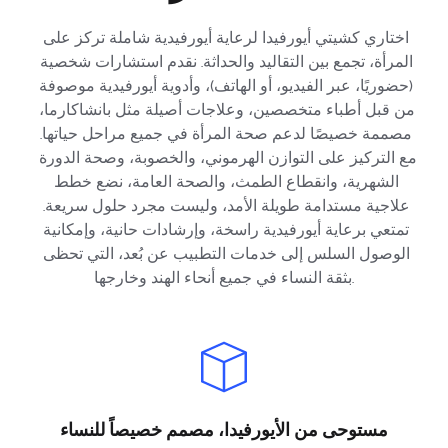
اختاري كشيتي أيورفيدا لرعاية أيورفيدية شاملة تركز على 
المرأة، تجمع بين التقاليد والحداثة. نقدم استشارات شخصية 
(حضوريًا، عبر الفيديو، أو الهاتف)، وأدوية أيورفيدية موصوفة 
من قبل أطباء متخصصين، وعلاجات أصيلة مثل بانشاكارما، 
مصممة خصيصًا لدعم صحة المرأة في جميع مراحل حياتها. 
مع التركيز على التوازن الهرموني، والخصوبة، وصحة الدورة 
الشهرية، وانقطاع الطمث، والصحة العامة، نضع خطط 
علاجية مستدامة طويلة الأمد، وليست مجرد حلول سريعة. 
تمتعي برعاية أيورفيدية راسخة، وإرشادات حانية، وإمكانية 
الوصول السلس إلى خدمات التطبيب عن بُعد، التي تحظى 
بثقة النساء في جميع أنحاء الهند وخارجها.
مستوحى من الأيورفيدا، مصمم خصيصاً للنساء