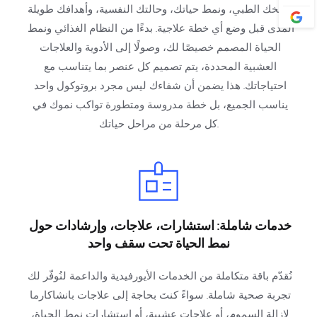
تاريخك الطبي، ونمط حياتك، وحالتك النفسية، وأهدافك طويلة 
المدى قبل وضع أي خطة علاجية. بدءًا من النظام الغذائي ونمط 
الحياة المصمم خصيصًا لك، وصولًا إلى الأدوية والعلاجات 
العشبية المحددة، يتم تصميم كل عنصر بما يتناسب مع 
احتياجاتك. هذا يضمن أن شفاءك ليس مجرد بروتوكول واحد 
يناسب الجميع، بل خطة مدروسة ومتطورة تواكب نموك في 
كل مرحلة من مراحل حياتك.
خدمات شاملة: استشارات، علاجات، وإرشادات حول 
نمط الحياة تحت سقف واحد
نُقدّم باقة متكاملة من الخدمات الأيورفيدية والداعمة لنُوفّر لك 
تجربة صحية شاملة. سواءً كنتَ بحاجة إلى علاجات بانشاكارما 
لإزالة السموم، أو علاجات عشبية، أو استشارات نمط الحياة، 