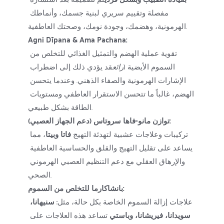
مفصلة وتقييم سريري لبنية جسمك، وأنماطك 
الهرمونية، وهضمك، وجودة نومك، وصحتك العاطفية.
Agni Dīpana & Ama Pachana:
تقوية عملية الهضم والتمثيل الغذائي للتخلص من 
السموم الأيضية (
رائع
قد يؤدي ذلك إلى اضطراب 
الإشارات الهرمونية والصفاء الذهني. وعندما يتحسن 
الهضم، غالباً ما تتحسن الاستقرار العاطفي ومستويات 
الطاقة بشكل طبيعي.
توازن مانو-فاها سروتاس (دعم الجهاز العصبي):
تركيبات وعلاجات عشبية لتهدئة التهيج 
فاتا وبيتا
، مما 
يساعد على تقليل التهيج والقلق والحساسية العاطفية 
والإرهاق العقلي مع دعم التنظيم العصبي الهرموني 
الصحي.
بانشاكارما للتخلص من السموم:
علاجات إزالة السموم الخاصة بكل حالة، مثل: 
سنيهانا، 
سويدانا، فيريشانا، وباستي
 تساعد هذه العلاجات على 