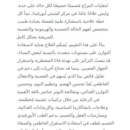
لتقلبات المزاج مُصممًا خصيصًا لكل حالة على حدة، 
وليس علاجًا عامًا. في مركز كشيتي أيورفيدا، تبدأ كل 
خطة علاجية باستشارة طبية مُفصلة بقيادة طبيب 
متخصص لفهم الحالة الجسدية والهرمونية والنفسية 
للمريضة بشكل كامل. 
بناءً على هذا التقييم، يُصمَّم العلاج بعناية لاستعادة 
التوازن على مستويات متعددة. بالنسبة لبعض النساء، 
قد ينصبّ التركيز على تهدئة فاتا المضطربة واستقرار 
الجهاز العصبي، بينما قد تحتاج أخريات إلى دعم في 
تقليل فائض بيتا الذي يُسهم في العصبية والانفعال 
العاطفي. يُعدّ تحسين الهضم، وتنظيم النوم، وتحسين 
التوازن الغذائي، ومعالجة التوتر عناصر بالغة الأهمية 
في الرعاية. من خلال تركيبات عشبية مُخصَّصة، 
وعلاجات بانشاكارما المناسبة، والإرشادات الغذائية، 
وممارسات العقل والجسم، يدعم الطب الأيورفيدي 
الجسم بلطف في استعادة الاستقرار العاطفي والصفاء 