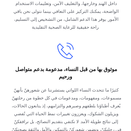
داخل الهند وخارجها، والتغليف الآمن، وتعليمات الاستخدام 
الواضحة، يمكنك التركيز على التعافي بينما نتولى نحن باقي 
الأمور. يوفر هذا الدعم الشامل، من التشخيص إلى التسليم، 
راحة حقيقية للرعاية الصحية التقليدية.
موثوق بها من قبل النساء، مدعومة بدعم متواصل 
ورحيم
كثيرًا ما تتحدث النساء اللواتي يستشرننا عن شعورهنّ بأنهنّ 
مسموعات، ومفهومات، ومدعومات في كل خطوة من رحلتهنّ. 
يُعرف أطباؤنا بلطفهم وصبرهم والتزامهم، إذ يتابعون الحالات، 
ويزيلون الشكوك، ويعززون تغييرات نمط الحياة التي تُفضي 
إلى نتائج طويلة الأمد. لا نكتفي بتقديم النصائح، بل نرافقكنّ 
في رحلتكنّ، ونضمن شعوركنّ بالتمكين والأمل والثقة بصحتكنّ. 