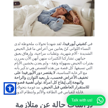
في 
كشيتي أيورفيدا، 
لقد شهدنا تحولات ملحوظة لدى 
النساء اللواتي كنّ يعانين من أعراض ما قبل الحيض 
الشديدة - آلام شهرية، وتقلبات مزاجية، وإرهاق يعيق 
حياتهن. تشاركنا الكثيرات منهن أنهن الآن يمررن 
بفترات الحيض بسهولة وثقة - ولم يعدن يخشين الأيام 
التي تسبقها. كل قصة من هذه القصص هي تذكير بأنه 
مع الرعاية المناسبة، 
لا يقتصر دور الأيورفيدا على 
تخفيف الأعراض فحسب، بل يعيد التوازن والراحة 
والبهجة إلى إيقاع كل امرأة.
نولي أهمية قصوى 
للاستقرار العاطفي قبل الحيض
، مدعومة بتحولات 
قابلة للقياس في الطاقة والألم وانتظام الدورة.
Talk with us!
دراسات حالة عن متلازمة 