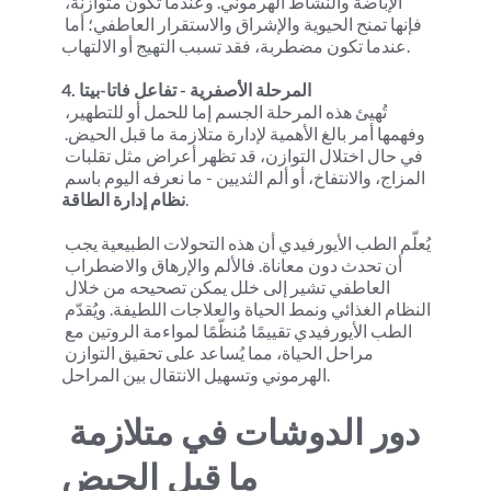
الإباضة والنشاط الهرموني. وعندما تكون متوازنة، 
فإنها تمنح الحيوية والإشراق والاستقرار العاطفي؛ أما 
عندما تكون مضطربة، فقد تسبب التهيج أو الالتهاب.
4. المرحلة الأصفرية - تفاعل فاتا-بيتا
تُهيئ هذه المرحلة الجسم إما للحمل أو للتطهير، 
وفهمها أمر بالغ الأهمية لإدارة متلازمة ما قبل الحيض. 
في حال اختلال التوازن، قد تظهر أعراض مثل تقلبات 
المزاج، والانتفاخ، أو ألم الثديين - ما نعرفه اليوم باسم 
.
نظام إدارة الطاقة
يُعلّم الطب الأيورفيدي أن هذه التحولات الطبيعية يجب 
أن تحدث دون معاناة. فالألم والإرهاق والاضطراب 
العاطفي تشير إلى خلل يمكن تصحيحه من خلال 
النظام الغذائي ونمط الحياة والعلاجات اللطيفة. ويُقدّم 
الطب الأيورفيدي تقييمًا مُنظّمًا لمواءمة الروتين مع 
مراحل الحياة، مما يُساعد على تحقيق التوازن 
الهرموني وتسهيل الانتقال بين المراحل.
دور الدوشات في متلازمة 
ما قبل الحيض