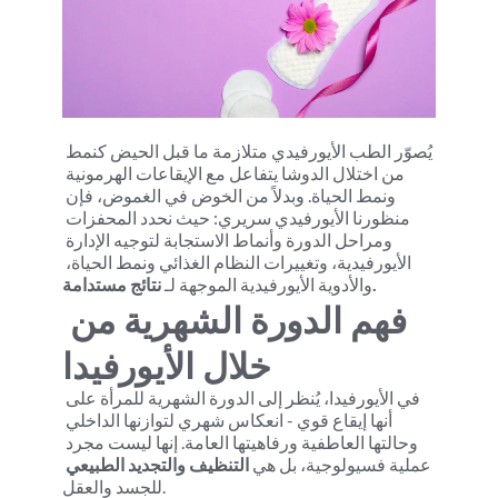
يُصوّر الطب الأيورفيدي متلازمة ما قبل الحيض كنمط 
من اختلال الدوشا يتفاعل مع الإيقاعات الهرمونية 
ونمط الحياة. وبدلاً من الخوض في الغموض، فإن 
منظورنا الأيورفيدي سريري: حيث نحدد المحفزات 
ومراحل الدورة وأنماط الاستجابة لتوجيه الإدارة 
الأيورفيدية، وتغييرات النظام الغذائي ونمط الحياة، 
نتائج مستدامة.
والأدوية الأيورفيدية الموجهة لـ 
فهم الدورة الشهرية من 
خلال الأيورفيدا
في الأيورفيدا، يُنظر إلى الدورة الشهرية للمرأة على 
أنها إيقاع قوي - انعكاس شهري لتوازنها الداخلي 
وحالتها العاطفية ورفاهيتها العامة. إنها ليست مجرد 
عملية فسيولوجية، بل هي 
التنظيف والتجديد الطبيعي
للجسد والعقل.