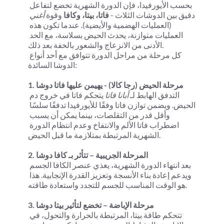
بحسب الأيورفيدا، فإن الدورة الشهرية تخضع لتفاعل 
دقيق بين الدوشات الثلاث - 
فاتا، بيتا، وكافا
 وقوة 
أغني
(العمليات الهضمية والأيضية). عندما تكون هذه 
العمليات متوازنة، يحدث الحيض بسلاسة، مع الحد 
الأدنى من الانزعاج والشعور بالخفة بعد ذلك.
كل مرحلة من مراحل الدورة تتوافق مع أحد أنواع 
الدوشا السائدة:
1. مرحلة الحيض (رجا كالا) - يهيمن عليها فاتا دوشا
التدفق الهابط لـ 
أبانا فاتا
 يتحكم فاتا في خروج دم 
الحيض. ويضمن توازن فاتا وفقًا للأيورفيدا تدفقًا سلسًا 
وأقل قدر من التقلصات، بينما يمكن أن يسبب 
اضطراب فاتا الألم والانتفاخ وعدم انتظام الدورة 
الشهرية المرتبطة بمتلازمة ما قبل الحيض.
2. المرحلة الجريبية – تتأثر بـ كافا دوشا
بعد انتهاء الدورة الشهرية، يغذي عنصر الكافا الجسم 
ويدعم إعادة بناء الأنسجة وتعزيز القدرة الإنجابية. هذا 
هو الوقت المناسب للجسم للتجدد واستعادة طاقته.
3. مرحلة الإباضة – تخضع لتأثير بيتا دوشا
تتحكم طاقة بيتا، المرتبطة بالحرارة والتحول، في 