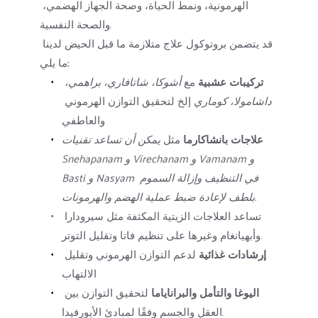
الهرمونية، ونمط الحياة، وصحة الجهاز الهضمي، 
والصحة النفسية.
قد يتضمن بروتوكول علاج متلازمة ما قبل الحيض لدينا 
ما يلي:
تركيبات عشبية
 مع 
أشوكا، شاتافاري، براهمي، 
داشامولا، كوماري
 إلخ لتحقيق التوازن الهرموني 
والعاطفي
علاجات بانشاكارما
 مثل 
يمكن أن تساعد تقنيات 
Snehapanam و Virechanam و Vamanam و 
Basti و Nasyam في التنظيف وإزالة السموم 
بلطف لإعادة ضبط عملية الهضم والهرمونات.
تساعد العلاجات الزيتية المكثفة مثل سيرودارا 
وأبهيانغام وغيرها على تنظيم فاتا وتقليل التوتر.
إرشادات غذائية
 لدعم التوازن الهرموني وتقليل 
الالتهاب
اليوغا والتأمل والبراناياما 
لتحقيق التوازن بين 
العقل والجسم وفقًا لمبادئ الأيورفيدا.