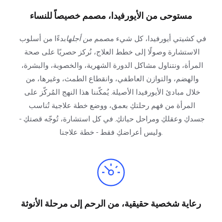
مستوحى من الأيورفيدا، مصمم خصيصاً للنساء
في كشيتي أيورفيدا، كل شيء مصمم 
من أجلها
بدءًا من أسلوب 
الاستشارة وصولًا إلى خطط العلاج، نُركز حصريًا على صحة 
المرأة، ونتناول مشاكل الدورة الشهرية، والخصوبة، والبشرة، 
والهضم، والتوازن العاطفي، وانقطاع الطمث، وغيرها، من 
خلال مبادئ الأيورفيدا الأصيلة. يُمكّننا هذا النهج المُركّز على 
المرأة من فهم رحلتكِ بعمق، ووضع خطة علاجية تُناسب 
جسدكِ وعقلكِ ومراحل حياتكِ. في كل استشارة، تُوجّه قصتكِ - 
وليس أعراضكِ فقط - خطة علاجنا.
رعاية شخصية حقيقية، من الرحم إلى مرحلة الأنوثة