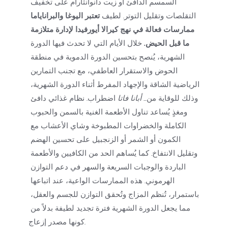
السمسم الدافئ أو زيت دانوانثارام على تخفيف 
التقلصات وتقليل التوتر. لطيف 
تعتبر اليوغا والبراناياما 
ممارسات فعالة في نهج كيرالا أيورفيدا لإدارة متلازمة 
ما قبل الحيض.
 خلال الأيام التي لا تحدث فيها الدورة 
الشهرية، يُنصح بتحسين الدورة الدموية في منطقة 
الحوض والاستقرار العاطفي، مع تجنب التمارين 
الرياضية الشاقة والإجهاد المفرط أثناء الدورة الشهرية، 
وذلك للوقاية من... 
أبانا فاتا
 اضطراب. نظام غذائي دافئ 
ومغذٍ
يُساعد تناول الأطعمة الغنية بالسمن والحبوب 
الكاملة والخضراوات المطبوخة وشاي الأعشاب مع 
الكمون أو الشمر أو الزنجبيل على تحسين الهضم 
وتقليل الانتفاخ. كما يُساهم الحد من الكافيين والأطعمة 
الباردة والوجبات السريعة والسهر في دعم التوازن 
الهرموني. هذه الممارسات الواعية، عند اتباعها 
باستمرار، تُنظم المزاج وتُحقق التوازن للجسم والعقل، 
مما يجعل الدورة الشهرية فترة تجديد لطيفة بدلاً من 
كونها مصدر إزعاج.