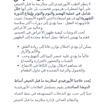
لا ينظر الطب الأيورفيدي إلى متلازمة ما قبل الحيض 
على أنها اضطراب هرموني فحسب، بل على أنها 
خلل 
شامل في عملية الهضم والنوم والتوتر وإيقاع الدورة 
الشهرية
الهدف هو استعادة 
أغني
 (القوة الأيضية)، تثبيت 
فاتا
وتهدئة العقل - مما يؤدي إلى دورات أكثر سلاسة 
وخالية من الأعراض.
تُحدد الدوشات كيفية ظهور الأعراض في الجسم. 
فعندما تهيمن إحداها، تميل أنماط محددة إلى الظهور:
يمكن أن يؤدي اختلال توازن فاتا إلى زيادة القلق 
والألم والأرق.
غالباً ما يؤدي غلبة عنصر البيتا إلى التهيج وحب 
الشباب والشعور بالحرارة والصداع.
قد يساهم اختلال توازن الكافا في الانتفاخ 
والخمول والرغبة الشديدة في تناول الطعام.
يُحدد علاجنا الأيورفيدي لمتلازمة ما قبل الحيض أنماط 
الدوشا السائدة
ثم يقوم بتسلسل العلاجات الأيورفيدية 
جنبًا إلى جنب مع التدخلات المستهدفة في نمط الحياة 
والنظام الغذائي لإدارة متلازمة ما قبل الحيض.