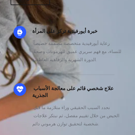
خبرة أيورفيدية تركز على المرأة 
رعاية أيورفيدية متخصصة مصممة خصيصاً 
للنساء، مع فهم سريري عميق للهرمونات وصحة 
الدورة الشهرية والرفاهية العاطفية.
علاج شخصي قائم على معالجة الأسباب 
الجذرية
نحدد السبب الحقيقي وراء متلازمة ما قبل 
الحيض من خلال تقييم مفصل، ثم نبتكر علاجات 
شخصية لتحقيق توازن هرموني دائم.