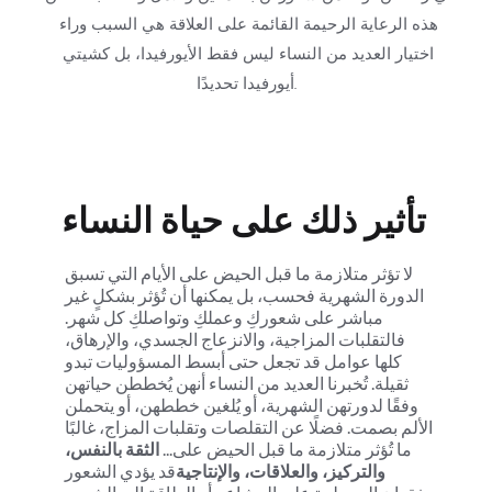
هذه الرعاية الرحيمة القائمة على العلاقة هي السبب وراء 
اختيار العديد من النساء ليس فقط الأيورفيدا، بل كشيتي 
أيورفيدا تحديدًا.
تأثير ذلك على حياة النساء
لا تؤثر متلازمة ما قبل الحيض على الأيام التي تسبق 
الدورة الشهرية فحسب، بل يمكنها أن تُؤثر بشكلٍ غير 
مباشر على شعوركِ وعملكِ وتواصلكِ كل شهر. 
فالتقلبات المزاجية، والانزعاج الجسدي، والإرهاق، 
كلها عوامل قد تجعل حتى أبسط المسؤوليات تبدو 
ثقيلة. تُخبرنا العديد من النساء أنهن يُخططن حياتهن 
وفقًا لدورتهن الشهرية، أو يُلغين خططهن، أو يتحملن 
الألم بصمت. فضلًا عن التقلصات وتقلبات المزاج، غالبًا 
ما تُؤثر متلازمة ما قبل الحيض على... 
الثقة بالنفس، 
والتركيز، والعلاقات، والإنتاجية
قد يؤدي الشعور 