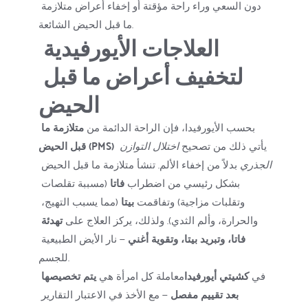
دون السعي وراء راحة مؤقتة أو إخفاء أعراض متلازمة 
ما قبل الحيض الشائعة.
العلاجات الأيورفيدية 
لتخفيف أعراض ما قبل 
الحيض
بحسب الأيورفيدا، فإن الراحة الدائمة من 
متلازمة ما 
 يأتي ذلك من تصحيح 
اختلال التوازن 
قبل الحيض (PMS)
الجذري
 بدلاً من إخفاء الألم. تنشأ متلازمة ما قبل الحيض 
بشكل رئيسي من اضطراب 
فاتا
 (مسببة تقلصات 
وتقلبات مزاجية) وتفاقمت 
بيتا
 (مما يسبب التهيج، 
والحرارة، وألم الثدي). ولذلك، يركز العلاج على 
تهدئة 
فاتا، وتبريد بيتا، وتقوية أغني
 — نار الأيض الطبيعية 
للجسم.
في 
كشيتي أيورفيدا
معاملة كل امرأة هي 
يتم تخصيصها 
بعد تقييم مفصل
 — مع الأخذ في الاعتبار التقارير 