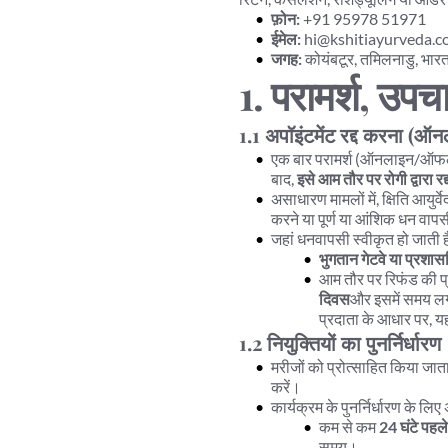
फ़ोन:
 +91 95978 51971
ईमेल:
 hi@kshitiayurveda.
जगह:
 कोयंबटूर, तमिलनाडु, भार
1. परामर्श, उपच
1.1 अपॉइंटमेंट रद्द करना (
एक बार परामर्श (ऑनलाइन/ऑफला
बाद, 
इसे आम तौर पर रोगी द्वारा र
असाधारण मामलों में, क्षिति आयुर्व
करने या पूर्ण या आंशिक धन वाप
जहां धनवापसी स्वीकृत हो जाती ह
भुगतान गेटवे या प्रशास
आम तौर पर रिफंड की प्र
दिवस
और इसमें समय लग
प्रदाता के आधार पर, यह
1.2 नियुक्तियों का पुनर्निर्धारण
मरीजों को प्रोत्साहित किया जाता 
करें।
कार्यक्रम के पुनर्निर्धारण के 
कम से कम 
24 घंटे पहले
समय।