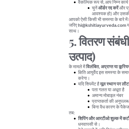
वैकल्पिक रूप से, आप निम्न कार्य
चुनें 
ऑर्डर रद्द करें
 और प्र
आवश्यक हो) और उसकी प
आपको ऐसी किसी भी समस्या के बारे में 
जरिए 
hi@kshitiayurveda.com
 य
साथ।
5. वितरण संबंधी
उत्पाद)
के मामले में 
विलंबित, अप्राप्त या कूरियर
क्षिति आयुर्वेद इस समस्या के स
करेगा।
यदि शिपमेंट है 
मूल स्थान पर लौ
पता गलत या अधूरा है
अमान्य मोबाइल नंबर
प्राप्तकर्ता की अनुपल
बिना वैध कारण के पैके
तब:
शिपिंग और आरटीओ शुल्क में क
धनवापसी से।