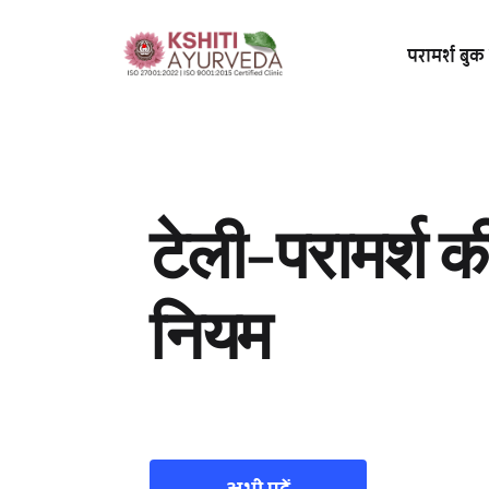
परामर्श बुक 
टेली-परामर्श की 
नियम
अभी पढ़ें