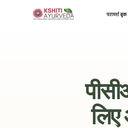
परामर्श बुक 
पीसी
लिए आ