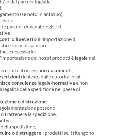
tà o dai partner logistici
i:
amento (se noto in anticipo),
aese, o
te partner doganali/logistici.
ative
 controlli severi
 sull'importazione di 
tici e articoli sanitari.
ine, è necessario:
importazione dei nostri prodotti è 
legale
 nel 
re tutto il necessario 
documenti, 
scrizioni
 richiesto dalle autorità locali.
nisce consulenza legale/normativa
 e non 
a legalità della spedizione nel paese di 
tuzione o distruzione
 regolamentazione possono:
 o trattenere la spedizione,
ntivi,
o della spedizione,
tuire o distruggere
 i prodotti se li ritengono 