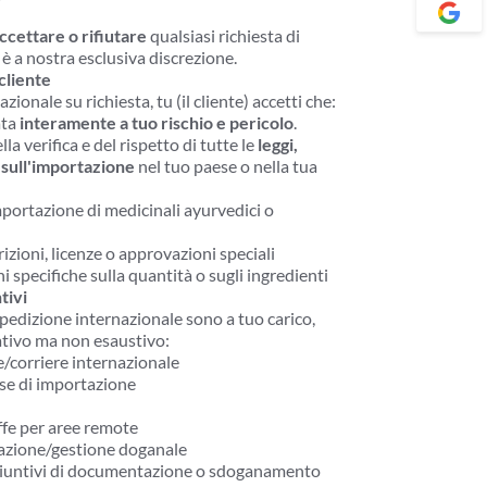
ccettare o rifiutare
 qualsiasi richiesta di 
è a nostra esclusiva discrezione.
cliente
ionale su richiesta, tu (il cliente) accetti che:
ta 
interamente a tuo rischio e pericolo
.
la verifica e del rispetto di tutte le 
leggi, 
 sull'importazione
 nel tuo paese o nella tua 
mportazione di medicinali ayurvedici o 
rizioni, licenze o approvazioni speciali
i specifiche sulla quantità o sugli ingredienti
tivi
 spedizione internazionale sono a tuo carico, 
cativo ma non esaustivo:
e/corriere internazionale
sse di importazione
ffe per aree remote
azione/gestione doganale
giuntivi di documentazione o sdoganamento 