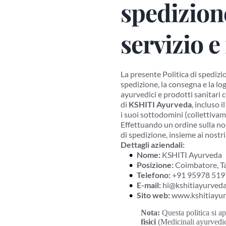
spedizione
servizio e
La presente Politica di spedizi
spedizione, la consegna e la logi
ayurvedici e prodotti sanitari c
di 
KSHITI Ayurveda
, incluso i
i suoi sottodomini (collettivam
Effettuando un ordine sulla nos
di spedizione, insieme ai nostri 
Dettagli aziendali:
Nome:
 KSHITI Ayurveda
Posizione:
 Coimbatore, T
Telefono:
 +91 95978 51
E-mail:
 hi@kshitiayurved
Sito web:
 www.kshitiayu
Nota:
 Questa politica si a
fisici
 (Medicinali ayurvedici,