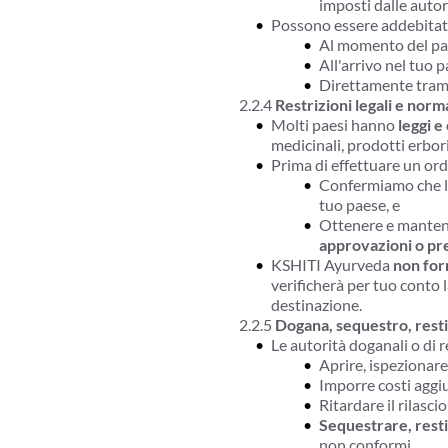
imposti dalle autori
Possono essere addebitat
Al momento del pag
All'arrivo nel tuo p
Direttamente trami
2.2.4 
Restrizioni legali e norm
Molti paesi hanno 
leggi e
medicinali, prodotti erboris
Prima di effettuare un ord
Confermiamo che l'
tuo paese, e
Ottenere e mantene
approvazioni o pre
KSHITI Ayurveda 
non for
verificherà per tuo conto l
destinazione.
2.2.5 
Dogana, sequestro, resti
Le autorità doganali o di
Aprire, ispezionare
Imporre costi aggiu
Ritardare il rilasci
Sequestrare, resti
non conformi.