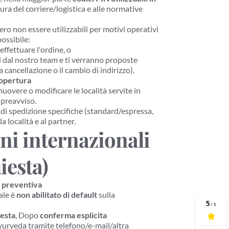
ura del corriere/logistica e alle normative 
ro non essere utilizzabili per motivi operativi 
possibile:
effettuare l'ordine, o
 dal nostro team e ti verranno proposte 
 cancellazione o il cambio di indirizzo).
copertura
vere o modificare le località servite in 
 preavviso.
 di spedizione specifiche (standard/espressa, 
la località e al partner.
ni internazionali 
iesta)
a preventiva
le è 
non abilitato di default
 sulla 
iesta
, Dopo 
conferma esplicita 
urveda tramite telefono/e-mail/altra 