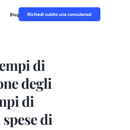
Richiedi subito una consulenza!
Blog
empi di 
ne degli 
mpi di 
spese di 