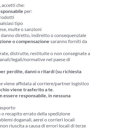
, accetti che:
esponsabile
 per:
rodotti
ualsiasi tipo
ese, multe o sanzioni
o danno diretto, indiretto o consequenziale
uzione o compensazione
 saranno forniti da 
ate, distrutte, restituite o non consegnate a 
anali/legali/normative nel paese di 
r perdite, danni o ritardi (su richiesta 
 viene affidata al corriere/partner logistico 
ischio viene trasferito a te
.
n essere responsabile, in nessuna 
rasporto
 o recapito errato della spedizione
blemi doganali, aerei o corrieri locali
n riuscita a causa di errori locali di terze 