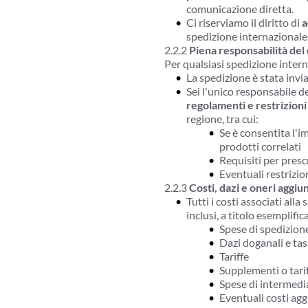
comunicazione diretta.
Ci riserviamo il diritto di 
a
spedizione internazionale 
2.2.2 
Piena responsabilità del 
Per qualsiasi spedizione internaz
La spedizione è stata invia
Sei l'unico responsabile del
regolamenti e restrizioni
regione, tra cui:
Se è consentita l'i
prodotti correlati
Requisiti per presc
Eventuali restrizion
2.2.3 
Costi, dazi e oneri aggiun
Tutti i costi associati alla
inclusi, a titolo esemplifi
Spese di spedizion
Dazi doganali e ta
Tariffe
Supplementi o tari
Spese di intermedi
Eventuali costi ag