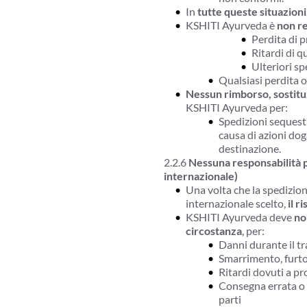
In 
tutte queste situazioni
KSHITI Ayurveda è 
non r
Perdita di p
Ritardi di q
Ulteriori sp
Qualsiasi perdita 
Nessun rimborso, sostit
KSHITI Ayurveda per:
Spedizioni sequestr
causa di azioni dog
destinazione.
2.2.6 
Nessuna responsabilità pe
internazionale)
Una volta che la spedizione
internazionale scelto, 
il r
KSHITI Ayurveda deve 
no
circostanza
, per:
Danni durante il t
Smarrimento, furto
Ritardi dovuti a pro
Consegna errata o no
parti