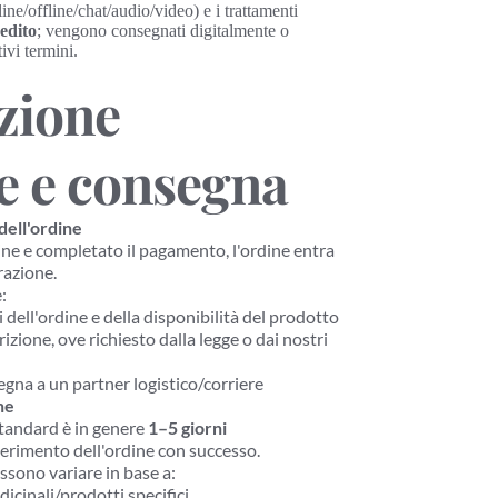
ne/offline/chat/audio/video) e i trattamenti 
edito
; vengono consegnati digitalmente o 
ivi termini.
zione 
ne e consegna
ell'ordine
ine e completato il pagamento, l'ordine entra 
razione.
:
i dell'ordine e della disponibilità del prodotto
rizione, ove richiesto dalla legge o dai nostri 
gna a un partner logistico/corriere
ne
tandard è in genere 
1–5 giorni 
nserimento dell'ordine con successo.
ssono variare in base a:
dicinali/prodotti specifici