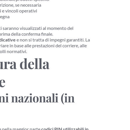
crizione, se necessaria
 e vincoli operativi
segna
i saranno visualizzati al momento del 
ima della conferma finale.
dicative
 e non si tratta di impegni garantiti. La 
are in base alle prestazioni del corriere, alle 
olli normativi.
ra della 
e
i nazionali (in 
 nella maggior parte 
codici PIN utilizzabili in 