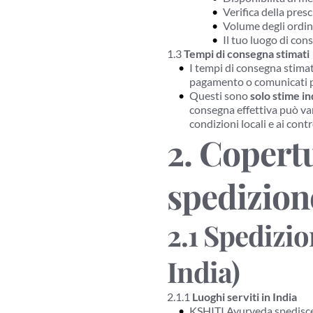
Verifica della pres
Volume degli ordini
Il tuo luogo di con
1.3 
Tempi di consegna stimati
I tempi di consegna stimat
pagamento o comunicati pr
Questi sono 
solo stime in
consegna effettiva può vari
condizioni locali e ai contr
2. Copertu
spedizion
2.1 Spedizion
India)
2.1.1 
Luoghi serviti in India
KSHITI Ayurveda spedisce