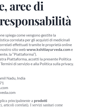
, aree di 
 responsabilità
one spiega come vengono gestite la 
stica correlata per gli acquisti di medicinali 
orrelati effettuati tramite le proprietà online 
l nostro sito web 
www.kshitiayurveda.com
 e 
ente, la “Piattaforma”).
tra Piattaforma, accetti la presente Politica 
Termini di servizio e alla Politica sulla privacy.
amil Nadu, India
971
a.com
rveda.com
pplica principalmente a 
prodotti 
 articoli correlati). I servizi sanitari come 