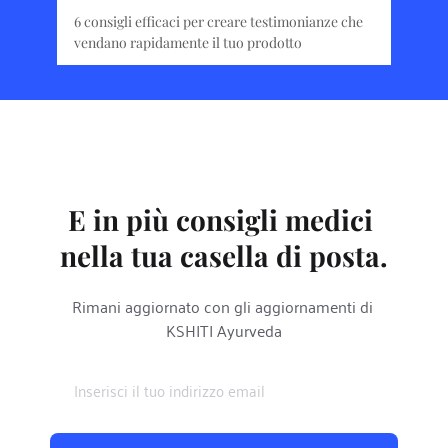
Il design della navigazione dovrebbe 
6 consigli efficaci per creare testimonianze che 
le opzioni a loro disposizione per navigare nel 
comunicare la relazione tra i link in esso 
vendano rapidamente il tuo prodotto
sito.
contenuti, in modo che gli utenti comprendano 
Il design della navigazione dovrebbe 
le opzioni a loro disposizione per navigare nel 
comunicare la relazione tra i link in esso 
sito.
contenuti, in modo che gli utenti comprendano 
le opzioni a loro disposizione per navigare nel 
sito.
E in più consigli medici 
nella tua casella di posta.
Rimani aggiornato con gli aggiornamenti di 
KSHITI Ayurveda