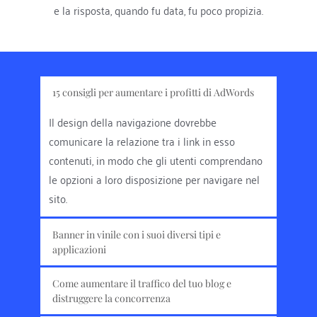
e la risposta, quando fu data, fu poco propizia.
15 consigli per aumentare i profitti di AdWords
Il design della navigazione dovrebbe 
comunicare la relazione tra i link in esso 
contenuti, in modo che gli utenti comprendano 
le opzioni a loro disposizione per navigare nel 
sito.
Banner in vinile con i suoi diversi tipi e 
applicazioni
Il design della navigazione dovrebbe 
Come aumentare il traffico del tuo blog e 
comunicare la relazione tra i link in esso 
distruggere la concorrenza
contenuti, in modo che gli utenti comprendano 