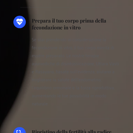
Prepara il tuo corpo prima della 
fecondazione in vitro
Se stai prendendo in considerazione la 
fecondazione in vitro, il tuo corpo merita di 
essere preparato. Le nostre terapie 
ayurvediche di disintossicazione, Uttara Vasti 
e Rasayana, basate sull'evidenza, aiutano a 
migliorare la salute dell'endometrio, 
l'equilibrio ormonale e la forza riproduttiva, 
aumentando le tue possibilità in modo 
naturale.
Ripristino della fertilità alla radice