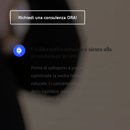
Richiedi una consulenza ORA!
Un'alternativa naturale e sicura alla 
fecondazione in vitro 
Prima di sottoporsi a procedure invasive, 
ripristinate la vostra fertilità in modo 
naturale. Ci concentriamo sulla correzione 
dello squilibrio ormonale, sul miglioramento 
della qualità degli ovuli e degli spermatozoi 
e sul rafforzamento della salute uterina, 
creando l'ambiente ideale per il 
concepimento anziché forzare i risultati.