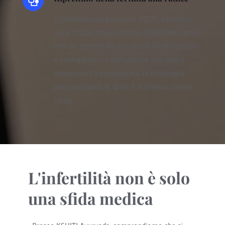
L'infertilità non è casuale. PCOS, squilibrio 
della tiroide, stress, cattiva digestione, canali 
ostruiti: ognuno ha una causa. Identifichiamo 
e correggiamo la disfunzione alla radice 
attraverso il Panchakarma, la fitoterapia 
personalizzata, la dieta e la terapia mente-
corpo.
L'infertilità non è solo 
una sfida medica 