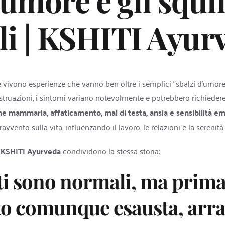
'umore e gli squil
i | KSHITI Ayur
vivono esperienze che vanno ben oltre i semplici "sbalzi d'umore
truazioni, i sintomi variano notevolmente e potrebbero richiedere
sione mammaria, affaticamento, mal di testa, ansia e sensibilità e
vvento sulla vita, influenzando il lavoro, le relazioni e la serenità.
 
KSHITI Ayurveda
 condividono la stessa storia:
rti sono normali, ma prima 
to comunque esausta, arrab