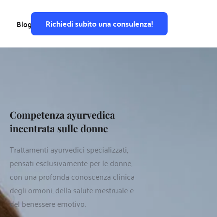
Richiedi subito una consulenza!
Blog
Competenza ayurvedica 
incentrata sulle donne 
Trattamenti ayurvedici specializzati, 
pensati esclusivamente per le donne, 
con una profonda conoscenza clinica 
degli ormoni, della salute mestruale e 
del benessere emotivo.