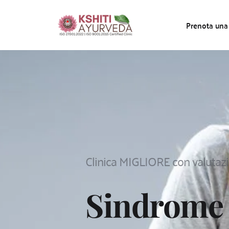
Prenota una
Clinica MIGLIORE con valutazio
Sindrome 