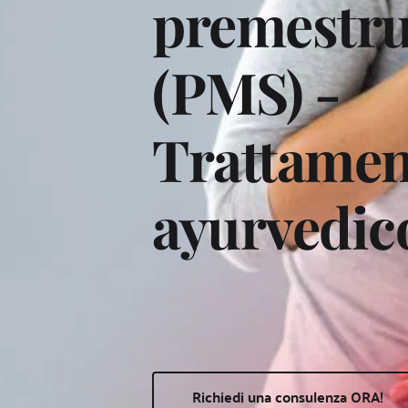
premestrua
(PMS) - 
Trattamen
ayurvedico
Richiedi una consulenza ORA!