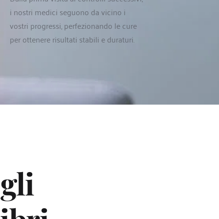
i nostri medici seguono da vicino i 
vostri progressi, perfezionando le cure 
per ottenere risultati stabili e duraturi.
li 