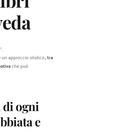
ibri 
veda
".
 un approccio olistico.
, tra 
motiva
 che può 
di ogni 
biata e 