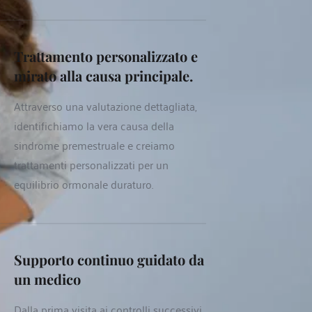
Trattamento personalizzato e 
mirato alla causa principale.
Attraverso una valutazione dettagliata, 
identifichiamo la vera causa della 
sindrome premestruale e creiamo 
trattamenti personalizzati per un 
equilibrio ormonale duraturo.
Supporto continuo guidato da 
un medico
Dalla prima visita ai controlli successivi, 