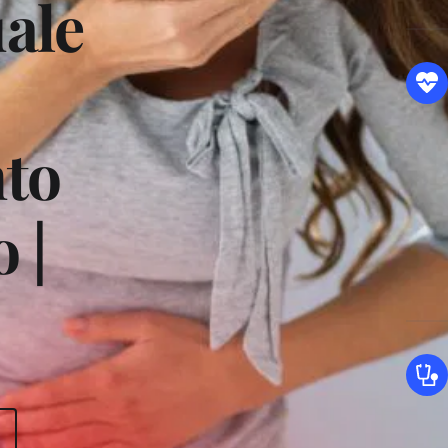
le 
to 
 | 