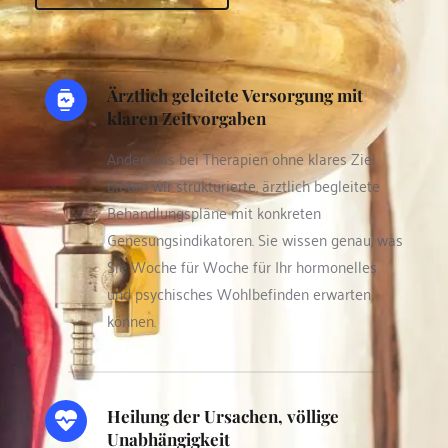
Ärztlich geleitete Versorgung mit 
klaren Zeitvorgaben 
Anders als bei Therapien ohne klares Ziel 
bieten wir strukturierte, ärztlich begleitete 
Behandlungspläne mit konkreten 
Genesungsindikatoren. Sie wissen genau, was 
Sie Woche für Woche für Ihr hormonelles 
und psychisches Wohlbefinden erwarten 
können.
Heilung der Ursachen, völlige 
Unabhängigkeit