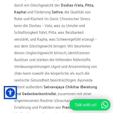
durch ein Gleichgewicht der 
Doshas (Vata, Pitta, 
Kapha)
 und Förderung 
Sattva
, die Qualität von 
Ruhe und Klarheit im Geist. Chronischer Stress 
kann die Doshas – Vata, was zu Unruhe und 
Schlaflosigkeit führt, Pitta, was Reizbarkeit 
verstärkt, und Kapha, was Schweregefühl erzeugt – 
aus dem Gleichgewicht bringen. Wir beurteilen 
dieses Ungleichgewicht klinisch, identifizieren 
Auslöser und stärken die fehlenden Nährstoffe. 
Verdauungsstörungen (
Agni
) und Ansammlung von 
Oder
 kann sowohl die körperliche als auch die 
seelische Gesundheit beeinträchtigen. Ayurveda 
betont außerdem 
Satvavajaya Chikitsa (Beratung 
und Gedankenkontrolle)
, zusammen mit einer 
angemessenen Routine (
Dinacharya
), Schlaf, 
Talk with us!
Ernährung und Praktiken wie 
Pranayama und 