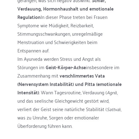
gefangen, was sich negativ auswirkt. 
Schlaf, 
Verdauung, Hormonhaushalt und emotionale 
Regulation
In dieser Phase treten bei Frauen 
Symptome wie Müdigkeit, Reizbarkeit, 
Stimmungsschwankungen, unregelmäßige 
Menstruation und Schwierigkeiten beim 
Entspannen auf.
Im Ayurveda werden Stress und Angst als 
Störungen im 
Geist-Körper-Achse
insbesondere im 
Zusammenhang mit 
verschlimmertes Vata 
(
Nervensystem
 Instabilität) und Pitta (emotionale 
Intensität)
. Wann 
Tagesroutine
, Verdauung (
Agni
), 
und das seelische Gleichgewicht gestört wird, 
verliert der Geist seine natürliche Stabilität (
Sattva
), 
was zu Unruhe, Sorgen oder emotionaler 
Überforderung führen kann.