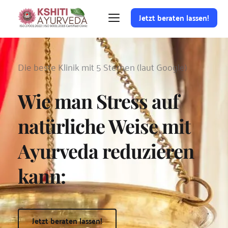
Jetzt beraten lassen!
Die beste Klinik mit 5 Sternen (laut Google)
Wie man Stress auf 
natürliche Weise mit 
Ayurveda reduzieren 
kann:
Jetzt beraten lassen!