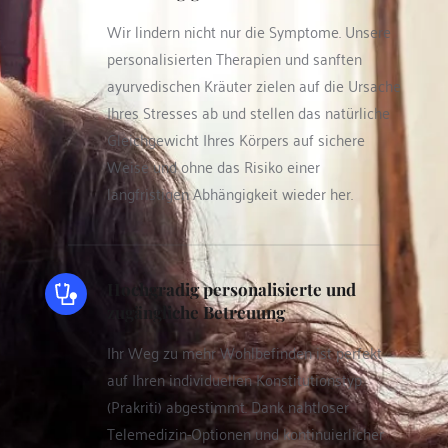
Wir lindern nicht nur die Symptome. Unsere 
personalisierten Therapien und sanften 
ayurvedischen Kräuter zielen auf die Ursache 
Ihres Stresses ab und stellen das natürliche 
Gleichgewicht Ihres Körpers auf sichere 
Weise und ohne das Risiko einer 
langfristigen Abhängigkeit wieder her.
Hochgradig personalisierte und 
zugängliche Betreuung
Ihr Weg zu mehr Wohlbefinden ist perfekt 
auf Ihren individuellen Konstitutionstyp 
(Prakriti) abgestimmt. Dank nahtloser 
Telemedizin-Optionen und kontinuierlicher 